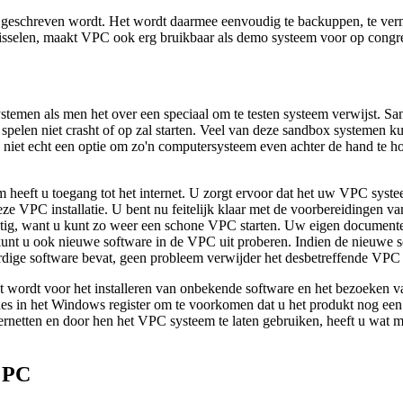
 geschreven wordt. Het wordt daarmee eenvoudig te backuppen, te verm
isselen, maakt VPC ook erg bruikbaar als demo systeem voor op congre
emen als men het over een speciaal om te testen systeem verwijst. Sand
et spelen niet crasht of op zal starten. Veel van deze sandbox systemen
en niet echt een optie om zo'n computersysteem even achter de hand te
eeft u toegang tot het internet. U zorgt ervoor dat het uw VPC systeem
eze VPC installatie. U bent nu feitelijk klaar met de voorbereidingen
ig, want u kunt zo weer een schone VPC starten. Uw eigen documenten, 
n kunt u ook nieuwe software in de VPC uit proberen. Indien de nieuw
rdige software bevat, geen probleem verwijder het desbetreffende VPC 
wordt voor het installeren van onbekende software en het bezoeken va
des in het Windows register om te voorkomen dat u het produkt nog een 
ternetten en door hen het VPC systeem te laten gebruiken, heeft u wat m
l PC