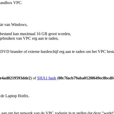
 Sandbox VPC.
rsie van Windows,
C bestand kan maximaal 16 GB groot worden,
gebruiken van VPC erg aan te raden,
VD brander of externe hardeschijf erg aan te raden om het VPC bestand
e4ad8219593dde2
) of
SHA1 hash
(
80c7facb79aba0120f649ec8bcdf
r de Laptop Hotfix.
k aan om het netwerk van de VPC zodanig in te stellen dat deze "werkt"