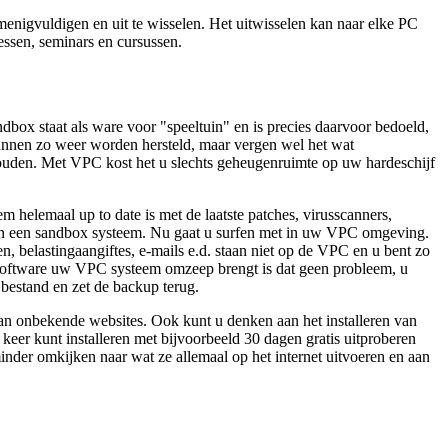
enigvuldigen en uit te wisselen. Het uitwisselen kan naar elke PC
ssen, seminars en cursussen.
box staat als ware voor "speeltuin" en is precies daarvoor bedoeld,
 kunnen zo weer worden hersteld, maar vergen wel het wat
 houden. Met VPC kost het u slechts geheugenruimte op uw hardeschijf
 helemaal up to date is met de laatste patches, virusscanners,
 van een sandbox systeem. Nu gaat u surfen met in uw VPC omgeving.
belastingaangiftes, e-mails e.d. staan niet op de VPC en u bent zo
e software uw VPC systeem omzeep brengt is dat geen probleem, u
bestand en zet de backup terug.
n onbekende websites. Ook kunt u denken aan het installeren van
keer kunt installeren met bijvoorbeeld 30 dagen gratis uitproberen
inder omkijken naar wat ze allemaal op het internet uitvoeren en aan