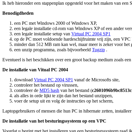
Ik heb hieronder een stappenplan opgesteld voor het maken van een
Benodigdheden
een PC met Windows 2000 of Windows XP,
een legale installatie cd-rom van Windows XP of een ander ve
een legale installatie setup van
Virtual PC 2004 SP1
op de PC moet voldoende hardeschijfruimte vrij zijn, een VP
minder dan 512 MB ram kan wel, maar meer is zeker voor het 
een unzip programma, zoals bijvoorbeeld
Tugzip
.
Eventueel is het beschikken over een groot backup medium zoals een D
De installatie van Vitual PC 2004
download
Virtual PC 2004 SP1
vanaf de Microsofts site,
controleer het bestand op virussen,
controleer de
MD5 hash
van het bestand (
c2601096b9bc8513c
als alles in orde lijkt te zijn dan het bestand unzippen,
voer de setup uit en volg de instructies op het scherm,
Laptopgebruikers of mensen die hun PC in hibernate zetten, installee
De installatie van het besturingssysteem op een VPC
Voordat u begint met het installeren van een besturingssysteem raad i