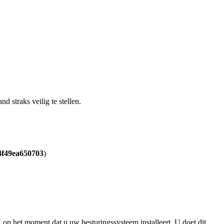
 straks veilig te stellen.
4f49ea650703
)
 op het moment dat u uw besturingssysteem installeert. U doet dit