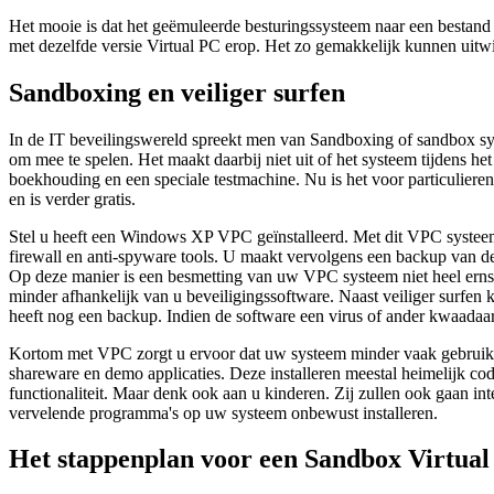
Het mooie is dat het geëmuleerde besturingssysteem naar een bestand
met dezelfde versie Virtual PC erop. Het zo gemakkelijk kunnen uitw
Sandboxing en veiliger surfen
In de IT beveilingswereld spreekt men van Sandboxing of sandbox syst
om mee te spelen. Het maakt daarbij niet uit of het systeem tijdens h
boekhouding en een speciale testmachine. Nu is het voor particulier
en is verder gratis.
Stel u heeft een Windows XP VPC geïnstalleerd. Met dit VPC systeem h
firewall en anti-spyware tools. U maakt vervolgens een backup van d
Op deze manier is een besmetting van uw VPC systeem niet heel ernst
minder afhankelijk van u beveiligingssoftware. Naast veiliger surfe
heeft nog een backup. Indien de software een virus of ander kwaadaa
Kortom met VPC zorgt u ervoor dat uw systeem minder vaak gebruikt 
shareware en demo applicaties. Deze installeren meestal heimelijk co
functionaliteit. Maar denk ook aan u kinderen. Zij zullen ook gaan in
vervelende programma's op uw systeem onbewust installeren.
Het stappenplan voor een Sandbox Virtua