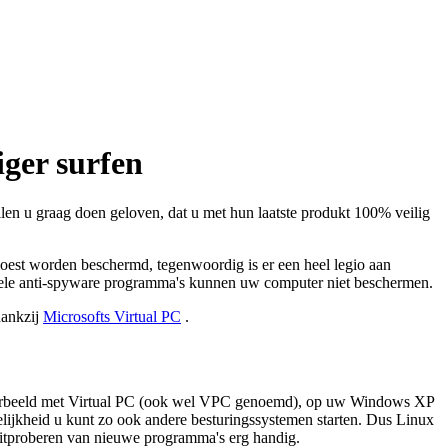
iger surfen
llen u graag doen geloven, dat u met hun laatste produkt 100% veilig
moest worden beschermd, tegenwoordig is er een heel legio aan
eele anti-spyware programma's kunnen uw computer niet beschermen.
dankzij
Microsofts Virtual PC
.
voorbeeld met Virtual PC (ook wel VPC genoemd), op uw Windows XP
elijkheid u kunt zo ook andere besturingssystemen starten. Dus Linux
itproberen van nieuwe programma's erg handig.