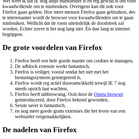
Wel weet ik dat IE nog altijd marktleider is en erg gewild is om voor
kwaadwillende om te misbruiken. Overigens kan dit ook voor
Firefox gaan gelden. Hoe meer mensen Firefox gaan gebruiken, des
te interessanter wordt de browser voor kwaadwillenden om te gaan
misbruiken. Wellicht dat de roem uiteindelijk de doodsteek zal
worden. Echter zover is het nog lang niet. En dan lang in internet
begrippen.
De grote voordelen van Firefox
Firefox heeft een hele goede manier om cookies te managen,
De adblock extensie werkt fantastisch,
Firefox is veiliger, vooral omdat het niet met het
besturingssysteem geintegreerd is,
Firefox wordt erg actief doorontwikkeld terwijl IE 7 nog
steeds opzich laat wachten,
Firefox heeft tabbrowsing. Ooit door de
Opera browser
geintroduceerd, door Firefox bekend geworden,
Sessie saver is fantastisch,
en nog meer goede gratis extensies die het leven van een
websurfer vergemakkelijken.
De nadelen van Firefox