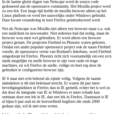
In de laatste glorie dagen van Netscape werd de source code
gedoneerd aan de opensource community. Het Mozilla project werd
zo een feit. Een lange tijd leefde de mozilla browser alleen op het
Linux platform en werd het nauwelijks onder Windows gebruikt.
Daar kwam verandering in toen Firefox geintroduceerd werd.
Net als Netscape was Mozilla niet alleen een browser maar o.a. ook
een mailclient en newsreader. Niet iedereen had dat nodig, maar de
browser wou men wel gebruiken. Er werd alleen een browser
project gestart. De projecten Firebird en Phoenix waren geboren.
Omdat een ander populair opensource project ook de naam Firebird
voerde, de opensource versie van Borland's Interbase, werd Firebird
omgedoopt tot Firefox. Phoenix richt zich voornamelijk om een zo'n
slank mogelijke en snelle browser te zijn voor oude en trage
machines, en wil Firefox de snelle, veilige en heel erg door de
gebruiker te configureren browser zijn.
IE 6 staat niet echt bekend als zijnde veilig. Volgens de laatste
statistieken is dit niet helemaal terecht. Er waren dit jaar meer
beveiligingslekken in Firefox dan in IE gemeld, echter het is wel zo
dat door de integratie van IE in Windows er meer schade kan
ontstaan door een lek in IE, dan een lek in Firefox. Daarnaast is IE
al bijna 6 jaar oud en de hoeveelheid bugfixes die sinds 2000
gedaan zijn, wil ik niet eens weten.