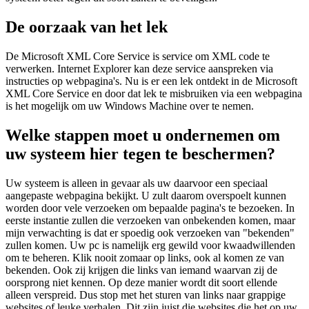
De oorzaak van het lek
De Microsoft XML Core Service is service om XML code te
verwerken. Internet Explorer kan deze service aanspreken via
instructies op webpagina's. Nu is er een lek ontdekt in de Microsoft
XML Core Service en door dat lek te misbruiken via een webpagina
is het mogelijk om uw Windows Machine over te nemen.
Welke stappen moet u ondernemen om
uw systeem hier tegen te beschermen?
Uw systeem is alleen in gevaar als uw daarvoor een speciaal
aangepaste webpagina bekijkt. U zult daarom overspoelt kunnen
worden door vele verzoeken om bepaalde pagina's te bezoeken. In
eerste instantie zullen die verzoeken van onbekenden komen, maar
mijn verwachting is dat er spoedig ook verzoeken van "bekenden"
zullen komen. Uw pc is namelijk erg gewild voor kwaadwillenden
om te beheren. Klik nooit zomaar op links, ook al komen ze van
bekenden. Ook zij krijgen die links van iemand waarvan zij de
oorsprong niet kennen. Op deze manier wordt dit soort ellende
alleen verspreid. Dus stop met het sturen van links naar grappige
websites of leuke verhalen. Dit zijn juist die websites die het op uw