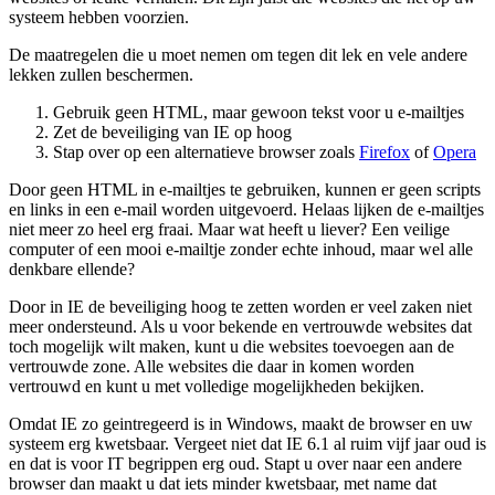
systeem hebben voorzien.
De maatregelen die u moet nemen om tegen dit lek en vele andere
lekken zullen beschermen.
Gebruik geen HTML, maar gewoon tekst voor u e-mailtjes
Zet de beveiliging van IE op hoog
Stap over op een alternatieve browser zoals
Firefox
of
Opera
Door geen HTML in e-mailtjes te gebruiken, kunnen er geen scripts
en links in een e-mail worden uitgevoerd. Helaas lijken de e-mailtjes
niet meer zo heel erg fraai. Maar wat heeft u liever? Een veilige
computer of een mooi e-mailtje zonder echte inhoud, maar wel alle
denkbare ellende?
Door in IE de beveiliging hoog te zetten worden er veel zaken niet
meer ondersteund. Als u voor bekende en vertrouwde websites dat
toch mogelijk wilt maken, kunt u die websites toevoegen aan de
vertrouwde zone. Alle websites die daar in komen worden
vertrouwd en kunt u met volledige mogelijkheden bekijken.
Omdat IE zo geintregeerd is in Windows, maakt de browser en uw
systeem erg kwetsbaar. Vergeet niet dat IE 6.1 al ruim vijf jaar oud is
en dat is voor IT begrippen erg oud. Stapt u over naar een andere
browser dan maakt u dat iets minder kwetsbaar, met name dat