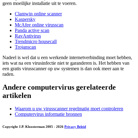
geen moeilijke installatie uit te voeren.
Clamwin online scanner
Kaspersky
McAfee online virusscan
Panda active scan
RavAntivirus
Trendmicro housecall
Trojanscan
Nadeel is wel dat u een werkende internetverbinding moet hebben,
iets wat na een virusinfectie niet te garanderen is. Het hebben van
een gratis virusscanner op uw systemen is dan ook meer aan te
raden.
Andere computervirus gerelateerde
artikelen
Waarom u uw virusscanner regelmatig moet controleren
Computervirus informatie bronnen
Copyright J.P. Kloosterman 2005
- 2026
Privacy Beleid