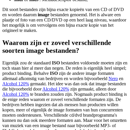
Dit soort bestanden zijn bijna exacte kopieën van een CD of DVD
en worden daarom
image
bestanden genoemd. Het is alware een
plaatje of foto van een CD/DVD op een heel laag niveau, waardoor
het mogelijk is om vervolgens een bijna exacte kopie van het
origineel te maken.
Waarom zijn er zoveel verschillende
soorten image bestanden?
Eigenlijk zou de standaard
ISO
bestanden voldoende moeten zijn en
toch staan hier al meer dan negen. De reden is eigenlijk heel simpel;
product binding. Behalve
ISO
zijn de andere image formaten
allemaal afkomstig van bedrijven en worden bijvoorbeeld
Nero
en
Alcohol 120%
gemaakt. Het idee was dan ook dat image bestanden
die bijvoorbeeld door
Alcohol 120%
zijn gemaakt, alleen door
Alcohol 120%
te branden zouden zijn. Nogmaals product binding is
de enige reden waarom er zoveel verschillende formaten zijn. De
bedrijven hebben ingezien dat als mensen hun producten willen
kopen, meer of eigenlijk de image formaten van hun concurrenten
moeten ondersteunen. Verschillende cd/dvd brandprogramma's
kunnen nu dan ook meerdere formaten aan. Maar voor het omzetten
van muziek van een image bestand naar bijvoorbeeld MP3- of