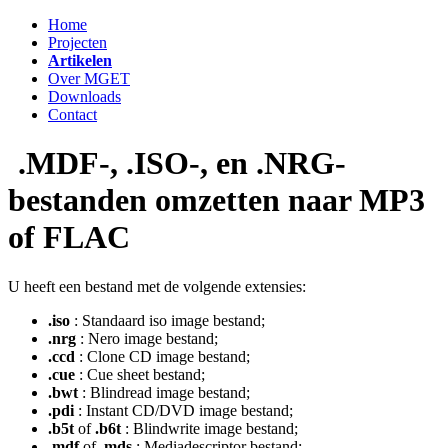
Home
Projecten
Artikelen
Over MGET
Downloads
Contact
.MDF-, .ISO-, en .NRG-
bestanden omzetten naar MP3
of FLAC
U heeft een bestand met de volgende extensies:
.iso
: Standaard iso image bestand;
.nrg
: Nero image bestand;
.ccd
: Clone CD image bestand;
.cue
: Cue sheet bestand;
.bwt
: Blindread image bestand;
.pdi
: Instant CD/DVD image bestand;
.b5t
of
.b6t
: Blindwrite image bestand;
.mdf
of
.mds
: Mediadescriptor bestand;