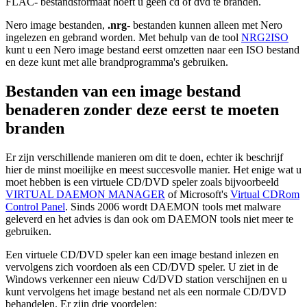
FLAC- bestandsformaat hoeft u geen cd of dvd te branden.
Nero image bestanden,
.nrg
- bestanden kunnen alleen met Nero
ingelezen en gebrand worden. Met behulp van de tool
NRG2ISO
kunt u een Nero image bestand eerst omzetten naar een ISO bestand
en deze kunt met alle brandprogramma's gebruiken.
Bestanden van een image bestand
benaderen zonder deze eerst te moeten
branden
Er zijn verschillende manieren om dit te doen, echter ik beschrijf
hier de minst moeilijke en meest succesvolle manier. Het enige wat u
moet hebben is een virtuele CD/DVD speler zoals bijvoorbeeld
VIRTUAL DAEMON MANAGER
of Microsoft's
Virtual CDRom
Control Panel
. Sinds 2006 wordt DAEMON tools met malware
geleverd en het advies is dan ook om DAEMON tools niet meer te
gebruiken.
Een virtuele CD/DVD speler kan een image bestand inlezen en
vervolgens zich voordoen als een CD/DVD speler. U ziet in de
Windows verkenner een nieuw Cd/DVD station verschijnen en u
kunt vervolgens het image bestand net als een normale CD/DVD
behandelen. Er zijn drie voordelen: