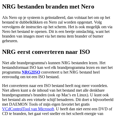
NRG bestanden branden met Nero
Als Nero op je systeem is geïnstalleerd, dan volstaat het om op het
bestand te dubbelklikken en Nero zal worden opgestart. Volg
vervolgens de instructies op het scherm. Het is ook mogelijk om via
Nero het bestand te openen. Dit is een beetje omslachtig, want het
branden van images moet via het menu item brander of burner
gebeuren.
NRG eerst converteren naar ISO
Niet alle brandprogramma's kunnen NRG bestanden lezen. Het
bestandsformaat ISO kan wel elk brandprogramma lezen en met het
programma
NRG2ISO
converteert u het NRG bestand heel
eenvoudig om tot een ISO bestand.
Het converteren naar een ISO bestand heeft nog meer voordelen.
Niet alleen kunt u de inhoud van het bestand met alle denkbare
brandprogramma's branden (ook op Mac's en Linux). U kunt ook
het bestand als een virtuele schijf benaderen. Dit doet u bijvoorbeeld
met DAEMON Tools of mijn eigen favoriet het gratis
VCdControlTool van Microsoft
. U heeft dan niet eerst een DVD of
CD te branden, het gaat veel sneller en het scheelt energie van