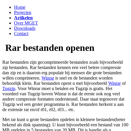
Home
Projecten
Artikelen
Over MGET
Downloads
Contact
Rar bestanden openen
Rar bestanden zijn gecomprimeerde bestanden zoals bijvoorbeeld
zip bestanden. Rar bestanden kennen een veel betere compressie
dan zip en is daarom erg populair bij mensen die grote bestanden
willen comprimeren.
Winrar
is snel en de bestanden worden
behoorlijk klein. Rar bestanden opent u met bijvoorbeeld
Winrar
of
Tugzip
. Voor Winrar moet u betalen en Tugzip is gratis. Het
voordeel van Tugzip boven Winrar is dat de eerste ook nog veel
andere compressie formaten ondersteund. Daar staat tegenover dat
Tugzip wel een groter programma is. Rar bestanden herkent u aan
de extensie rar en/of r01, r02, r03... etc.
Met rar kunt u grote bestanden opdelen in kleinere bestanden(beter
bekend als disk spanning). U kunt bijvoorbeeld een bestand van 100
MB opdelen in 5 bestanden van 20 MB. Dit is handig als u