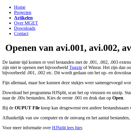
Home
Projecten
Artikelen
Over MGET
Downloads
Contact
Openen van avi.001, avi.002, av
De laatste tijd komen er veel bestanden met de .001, .002, .003 exten
zijn niet te openen met bijvoorbeeld
Tugzip
of Winrar. Het zijn dan o
bijvoorbeeld .001, .002 etc. Dit wordt gedaan om het up- en download
Fijn allemaal, maar hoe kunnen deze stukjes weer samengevoegd wo
Download het programma HJSplit, scan het op virussen en unzip. Sta
naar de .00x bestanden. Kies de eerste .001 en druk dan op
Open
.
Bij de
OUPUT File
knop kan desgewenst een andere bestandsnaam w
Afhankelijk van uw computer en de omvang en het aantal bestanden, k
Voor meer informatie over
HJSplit lees hier
.