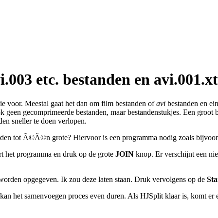
i.003 etc. bestanden en avi.001.
sie voor. Meestal gaat het dan om film bestanden of
avi
bestanden en ein
ok geen gecomprimeerde bestanden, maar bestandenstukjes. Een groot b
en sneller te doen verlopen.
rden tot Ã©Ã©n grote? Hiervoor is een programma nodig zoals bijvoor
rt het programma en druk op de grote
JOIN
knop. Er verschijnt een ni
orden opgegeven. Ik zou deze laten staan. Druk vervolgens op de
Sta
an het samenvoegen proces even duren. Als HJSplit klaar is, komt er e