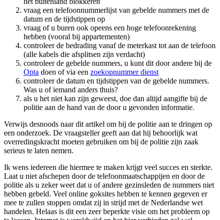
het buitenland blokkeren
vraag een telefoonnummerlijst van gebelde nummers met de
datum en de tijdstippen op
vraag of u buren ook opeens een hoge telefoonrekening
hebben (vooral bij appartementen)
controleer de bedrading vanaf de meterkast tot aan de telefoon
(alle kabels die afsplitsen zijn verdacht)
controleer de gebelde nummers, u kunt dit door andere bij de
Opta
doen of via een
zoekopnummer dienst
controleer de datum en tijdstippen van de gebelde nummers.
Was u of iemand anders thuis?
als u het niet kan zijn geweest, doe dan altijd aangifte bij de
politie aan de hand van de door u gevonden informatie.
Verwijs desnoods naar dit artikel om bij de politie aan te dringen op
een onderzoek. De vraagsteller geeft aan dat hij behoorlijk wat
overredingskracht moeten gebruiken om bij de politie zijn zaak
serieus te laten nemen.
Ik wens iedereen die hiermee te maken krijgt veel succes en sterkte.
Laat u niet afschepen door de telefoonmaatschappijen en door de
politie als u zeker weet dat u of andere gezinsleden de nummers niet
hebben gebeld. Veel online goksites hebben te kennen gegeven er
mee te zullen stoppen omdat zij in strijd met de Nederlandse wet
handelen. Helaas is dit een zeer beperkte visie om het probleem op