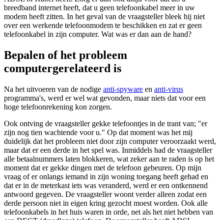
breedband internet heeft, dat u geen telefoonkabel meer in uw
modem heeft zitten. In het geval van de vraagsteller bleek hij niet
over een werkende telefoonmodem te beschikken en zat er geen
telefoonkabel in zijn computer. Wat was er dan aan de hand?
Bepalen of het probleem
computergerelateerd is
Na het uitvoeren van de nodige
anti-spyware
en
anti-virus
programma's, werd er wel wat gevonden, maar niets dat voor een
hoge telefoonrekening kon zorgen.
Ook ontving de vraagsteller gekke telefoontjes in de trant van; "er
zijn nog tien wachtende voor u." Op dat moment was het mij
duidelijk dat het probleem niet door zijn computer veroorzaakt werd,
maar dat er een derde in het spel was. Inmiddels had de vraagsteller
alle betaalnummers laten blokkeren, wat zeker aan te raden is op het
moment dat er gekke dingen met de telefoon gebeuren. Op mijn
vraag of er onlangs iemand in zijn woning toegang heeft gehad en
dat er in de meterkast iets was veranderd, werd er een ontkennend
antwoord gegeven. De vraagsteller woont verder alleen zodat een
derde persoon niet in eigen kring gezocht moest worden. Ook alle
telefoonkabels in het huis waren in orde, net als het niet hebben van