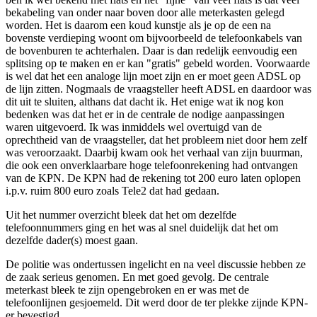
bekabeling van onder naar boven door alle meterkasten gelegd
worden. Het is daarom een koud kunstje als je op de een na
bovenste verdieping woont om bijvoorbeeld de telefoonkabels van
de bovenburen te achterhalen. Daar is dan redelijk eenvoudig een
splitsing op te maken en er kan "gratis" gebeld worden. Voorwaarde
is wel dat het een analoge lijn moet zijn en er moet geen ADSL op
de lijn zitten. Nogmaals de vraagsteller heeft ADSL en daardoor was
dit uit te sluiten, althans dat dacht ik. Het enige wat ik nog kon
bedenken was dat het er in de centrale de nodige aanpassingen
waren uitgevoerd. Ik was inmiddels wel overtuigd van de
oprechtheid van de vraagsteller, dat het probleem niet door hem zelf
was veroorzaakt. Daarbij kwam ook het verhaal van zijn buurman,
die ook een onverklaarbare hoge telefoonrekening had ontvangen
van de KPN. De KPN had de rekening tot 200 euro laten oplopen
i.p.v. ruim 800 euro zoals Tele2 dat had gedaan.
Uit het nummer overzicht bleek dat het om dezelfde
telefoonnummers ging en het was al snel duidelijk dat het om
dezelfde dader(s) moest gaan.
De politie was ondertussen ingelicht en na veel discussie hebben ze
de zaak serieus genomen. En met goed gevolg. De centrale
meterkast bleek te zijn opengebroken en er was met de
telefoonlijnen gesjoemeld. Dit werd door de ter plekke zijnde KPN-
er bevestigd.