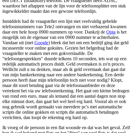
een DECT (draadloze) telefoon. De vraagsteller heeft ADSL,
waardoor het aftappen van de lijn voor de telefoonsplitter een stuk
ingewikkelder maakt dan een gewone telefoonlijn.
Inmiddels had de vraagsteller een lijst met veelvuldig gebelde
telefoonnummers van Tele2 ontvangen en niet verbazend kwamen
daar een hele hoop 0900 nummers op voor. Dankzij de
Opta
is het
mogelijk om de eigenaar van een 0900 nummer te achterhalen.
Vandaar uit (met
Google
) bleek dat het om een bedrijf ging dat geld
incasseerde voor online goksites. Gezien het belgedrag had de
vraagsteller te maken met een gokverslaafde. De
"telefoongesprekken" duurde telkens 10 seconden, iets wat op een
redelijk automatisch proces duidt. Geld overmaken is zo'n proces.
Wellicht zult u nu denken, maar als ik geld overmaak dan gaat dat
van mijn bankrekening naar een andere bankrekening. Een derde
persoon heeft daar mijn telefoonlijn toch niet voor nodig? Klopt,
maar dit soort betaling gaat via de telefoonaanbieder en deze
verrekent het via uw telefoonrekening. Het gaat om kleine bedragen
van rond een euro, maar als iemand dat een aantal dagen non stop
elke minuut doet, dan gaat het wel heel erg hard. Vooral als er ook
nog gebruik wordt gemaakt van meerdere pc's met automatische
scripts die online gokken en scripts die automatisch betalingen
verrichten, dan loopt de rekening erg hard op.
Ik vroeg of de persoon in een flat woonde en dat was het geval. Zelf
ben ik wel bekend met flats en het "fijne" van veel flats is dat veel