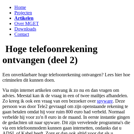
Home
Projecten
Artikelen
Over MGET
Downloads
Contact
Hoge telefoonrekening
ontvangen (deel 2)
Een onverklarbare hoge telefoonrekening ontvangen? Lees hier hoe
criminelen dit kunnen doen.
Via mijn internet artikelen ontvang ik zo nu en dan vragen om
advies. Meestal kan ik de vraag in een of twee mailtjes afhandelen.
Zo kreeg ik ook een vraag van een bezoeker over
spyware
. Deze
persoon was door Tele2 gevraagd om zijn openstaande rekening te
gaan betalen omdat hij voor ruim 800 euro had verbeld. Normaal
verbelde hij voor zo'n 8 euro in de maand. In eerste instantie gingen
de gedachten uit naar spyware. Dit zijn vervelende programma's die
via een telefoonmodem kunnen gaan internetten, ondanks dat u
ADSL of Kabel heeft. Zorg er dan ook altijd voor dat als u