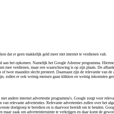
nken dat er geen makkelijk geld meer met internet te verdienen valt.
eid aan het opkomen. Namelijk het Google Adsense programma. Hiermee 
rham mee verdienen, maar een waarschuwing is op zijn plaats. De afhan
 of twee maanden slecht presteert. Daarnaast zijn de relevantie van de
 zijn, zullen er ook weinig mensen gaan klikken en weinig inkomsten ge
met andere internet advertentie programma's. Google zorgt voor relevan
 van relevante advertenties. Relevante advertenties zullen over het a
nste doelgroep te bereiken en is daarvoor bereidt om te betalen. Googl
alleen maar zaak om advertentieruimte te verkrijgen en daar komt de ge