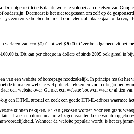
De enige restrictie is dat de website voldoet aan de eisen van Google,
of ouder zijn. Daarnaast is het niet toegestaan om zelf op de gesponse
le systeem en ze hebben het recht om helemaal niks te gaan uitkeren, al
n varieren van een $0,01 tot wel $30,00. Over het algemeen zit het mee
$100,00 is. Dit kan per cheque in dollars of sinds 2005 ook giraal in bij
van een website of homepage noodzakelijk. In principe maakt het wei
oet de te maken website wel publiek trekken en voor er begonnen wordt 
aar een website over. Ga niet een website bouwen waar er al tien van
 Volg een HTML tutorial en zoek een goede HTML-editors waarmee he
ebsite kunnen bekijken. Er kan gekozen worden voor een gratis websp
esultaten. Later een domeinnaam wijzigen gaat ten koste van de opgeb
verantwoordelijkheid. Wanneer de website populair wordt, is het erg j