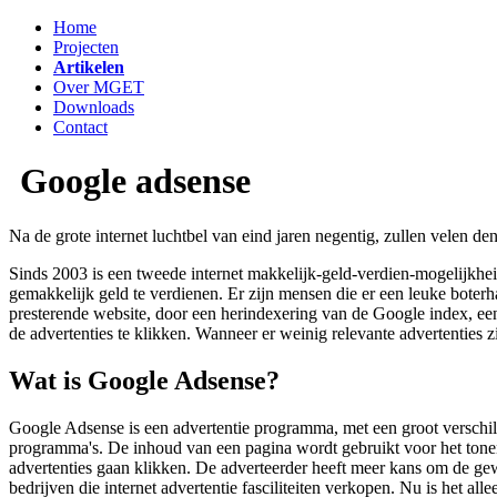
Home
Projecten
Artikelen
Over MGET
Downloads
Contact
Google adsense
Na de grote internet luchtbel van eind jaren negentig, zullen velen de
Sinds 2003 is een tweede internet makkelijk-geld-verdien-mogelijkh
gemakkelijk geld te verdienen. Er zijn mensen die er een leuke bote
presterende website, door een herindexering van de Google index, een
de advertenties te klikken. Wanneer er weinig relevante advertenties
Wat is Google Adsense?
Google Adsense is een advertentie programma, met een groot verschil 
programma's. De inhoud van een pagina wordt gebruikt voor het tonen
advertenties gaan klikken. De adverteerder heeft meer kans om de gewe
bedrijven die internet advertentie fasciliteiten verkopen. Nu is het 