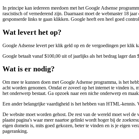
In principe kan iedereen meedoen met het Google Adsense programma. 
rascistisch of vernederend zijn. Daarnaast moet de webmaster 18 jaar 
gesponserde links te gaan klikken. Google heeft een heel goed contro
Wat levert het op?
Google Adsense levert per klik geld op en de vergoedingen per klik ka
Google betaalt vanaf $100,00 uit of jaarlijks als het bedrag lager dan 
Wat is er nodig?
Om mee te kunnen doen met Google Adsense programma, is het hebben 
acht worden genomen. Omdat er zoveel op het internet te vinden is, m
het onderwerp bestaat. Ga opzoek naar een niche onderwerp en maak d
Een ander belangrijke vaardigheid is het hebben van HTML-kennis.
De website moet worden gehost. De rest van de wereld moet wel de w
plaatst pagina's waar meer naartoe gelinkt wordt hoger bij de zoekr
eigen domein is, mits goed gekozen, beter te vinden en is je eigen 
pageranking.