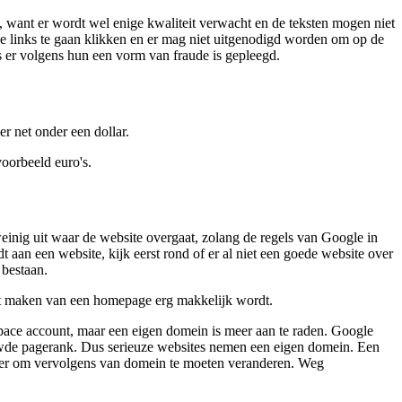
 want er wordt wel enige kwaliteit verwacht en de teksten mogen niet
rde links te gaan klikken en er mag niet uitgenodigd worden om op de
s er volgens hun een vorm van fraude is gepleegd.
r net onder een dollar.
voorbeeld euro's.
nig uit waar de website overgaat, zolang de regels van Google in
aan een website, kijk eerst rond of er al niet een goede website over
 bestaan.
t maken van een homepage erg makkelijk wordt.
ace account, maar een eigen domein is meer aan te raden. Google
ouwde pagerank. Dus serieuze websites nemen een eigen domein. Een
ammer om vervolgens van domein te moeten veranderen. Weg