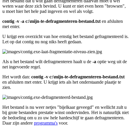
Het bestand dat u wilt gaan defragmenteren daarvan moet u wel
weten waar deze zich bevind. U kunt er niet even heen "browsen",
u moet hier het hele pad ingeven en wel als volgt.
contig -v -a c:\mijn-te-defragmenteren-bestand.txt
en afsluiten
met enter.
U krijgt een overzicht van hoe ernstig het bestand gefragmenteerd is.
Let op dat contig nu nog niks heeft gedaan.
Als u het bestand wilt defragmenteren haalt u de
-a
optie weg uit de
net ingevoerde regel.
Het wordt dan:
contig -v c:\mijn-te-defragmenteren-bestand.txt
en afsluiten met enter. U krijgt iets als het onderstaande plaatje te
zien.
Het bestand is nu weer netjes "bijelkaar geveegd" en wellicht zult u
bij grote bestanden prestatie winst ondervinden. Het is natuurlijk niet
de bedoeling om u zo uw hele hardeschijf te gaan defragmenteren.
Daar zijn andere
programma's
voor.