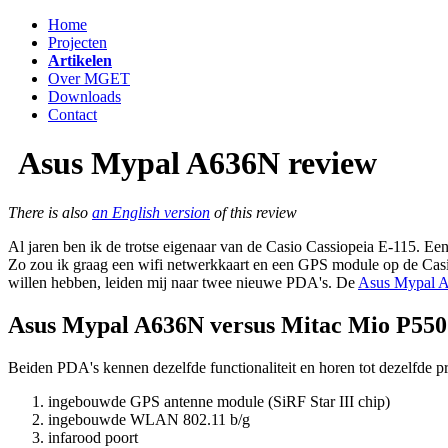
Home
Projecten
Artikelen
Over MGET
Downloads
Contact
Asus Mypal A636N review
There is also
an English version
of this review
Al jaren ben ik de trotse eigenaar van de Casio Cassiopeia E-115. E
Zo zou ik graag een wifi netwerkkaart en een GPS module op de Casio
willen hebben, leiden mij naar twee nieuwe PDA's. De
Asus Mypal 
Asus Mypal A636N versus Mitac Mio P550
Beiden PDA's kennen dezelfde functionaliteit en horen tot dezelfde p
ingebouwde GPS antenne module (SiRF Star III chip)
ingebouwde WLAN 802.11 b/g
infarood poort