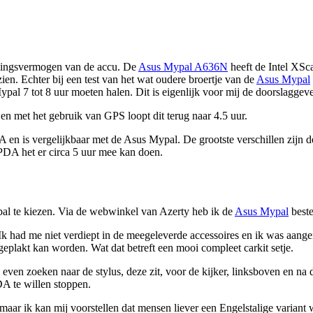
oudingsvermogen van de accu. De
Asus Mypal A636N
heeft de Intel XS
ien. Echter bij een test van het wat oudere broertje van de
Asus Mypal
pal 7 tot 8 uur moeten halen. Dit is eigenlijk voor mij de doorslagge
en met het gebruik van GPS loopt dit terug naar 4.5 uur.
en is vergelijkbaar met de Asus Mypal. De grootste verschillen zijn
PDA het er circa 5 uur mee kan doen.
al te kiezen. Via de webwinkel van Azerty heb ik de
Asus Mypal
beste
k had me niet verdiept in de meegeleverde accessoires en ik was aang
eplakt kan worden. Wat dat betreft een mooi compleet carkit setje.
 even zoeken naar de stylus, deze zit, voor de kijker, linksboven en na 
DA te willen stoppen.
aar ik kan mij voorstellen dat mensen liever een Engelstalige variant w