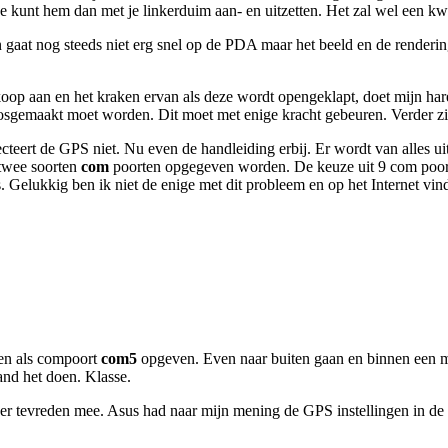
 Je kunt hem dan met je linkerduim aan- en uitzetten. Het zal wel een k
en gaat nog steeds niet erg snel op de PDA maar het beeld en de render
p aan en het kraken ervan als deze wordt opengeklapt, doet mijn haren
osgemaakt moet worden. Dit moet met enige kracht gebeuren. Verder zit 
ert de GPS niet. Nu even de handleiding erbij. Er wordt van alles uit
 twee soorten
com
poorten opgegeven worden. De keuze uit 9 com poor
 Gelukkig ben ik niet de enige met dit probleem en op het Internet vi
en als compoort
com5
opgeven. Even naar buiten gaan en binnen een mi
tand het doen. Klasse.
 er tevreden mee. Asus had naar mijn mening de GPS instellingen in d