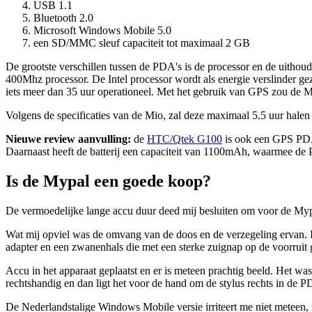
USB 1.1
Bluetooth 2.0
Microsoft Windows Mobile 5.0
een SD/MMC sleuf capaciteit tot maximaal 2 GB
De grootste verschillen tussen de PDA's is de processor en de uith
400Mhz processor. De Intel processor wordt als energie verslinder gez
iets meer dan 35 uur operationeel. Met het gebruik van GPS zou de My
Volgens de specificaties van de Mio, zal deze maximaal 5.5 uur halen 
Nieuwe review aanvulling:
de
HTC/Qtek G100
is ook een GPS PDA 
Daarnaast heeft de batterij een capaciteit van 1100mAh, waarmee de 
Is de Mypal een goede koop?
De vermoedelijke lange accu duur deed mij besluiten om voor de Myp
Wat mij opviel was de omvang van de doos en de verzegeling ervan. I
adapter en een zwanenhals die met een sterke zuignap op de voorruit g
Accu in het apparaat geplaatst en er is meteen prachtig beeld. Het was
rechtshandig en dan ligt het voor de hand om de stylus rechts in de P
De Nederlandstalige Windows Mobile versie irriteert me niet meteen, m