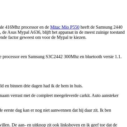
cale 416Mhz processor en de
Mitac Mio P550
heeft de Samsung 2440
, de Asus Mypal A636, blijft het apparaat in de meest zuinige toestand
vende factor geweest om voor de Mypal te kiezen.
 de processor een Samsung S3C2442 300Mhz en bluetooth versie 1.1.
ld en binnen drie dagen had ik de hem in huis.
enaam verrast met de compleet meegeleverde carkit. Auto aansteker
de eerste dag kan er nog niet aanwennen dat hij daar zit. Ik ben
illen. De aan- en uitknop zit ook linksboven en ik geef toe dat de