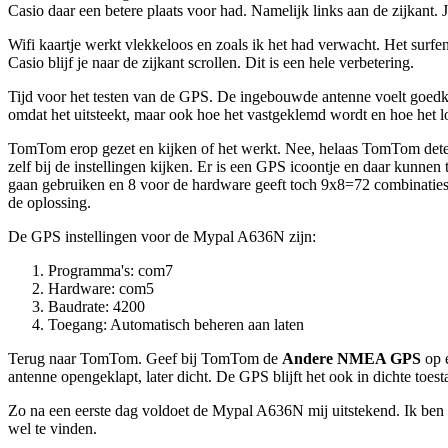
Casio daar een betere plaats voor had. Namelijk links aan de zijkant.
Wifi kaartje werkt vlekkeloos en zoals ik het had verwacht. Het surf
Casio blijf je naar de zijkant scrollen. Dit is een hele verbetering.
Tijd voor het testen van de GPS. De ingebouwde antenne voelt goedkoo
omdat het uitsteekt, maar ook hoe het vastgeklemd wordt en hoe het l
TomTom erop gezet en kijken of het werkt. Nee, helaas TomTom detecte
zelf bij de instellingen kijken. Er is een GPS icoontje en daar kunnen
gaan gebruiken en 8 voor de hardware geeft toch 9x8=72 combinaties.
de oplossing.
De GPS instellingen voor de Mypal A636N zijn:
Programma's: com7
Hardware: com5
Baudrate: 4200
Toegang: Automatisch beheren aan laten
Terug naar TomTom. Geef bij TomTom de
Andere NMEA GPS
op 
antenne opengeklapt, later dicht. De GPS blijft het ook in dichte toes
Zo na een eerste dag voldoet de Mypal A636N mij uitstekend. Ik ben
wel te vinden.