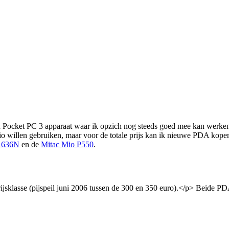
en Pocket PC 3 apparaat waar ik opzich nog steeds goed mee kan werken
 willen gebruiken, maar voor de totale prijs kan ik nieuwe PDA kopen.
A636N
en de
Mitac Mio P550
.
rijsklasse (pijspeil juni 2006 tussen de 300 en 350 euro).</p> Beide P