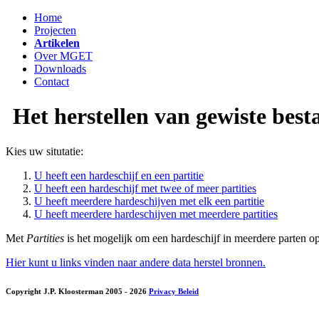
Home
Projecten
Artikelen
Over MGET
Downloads
Contact
Het herstellen van gewiste best
Kies uw situtatie:
U heeft een hardeschijf en een partitie
U heeft een hardeschijf met twee of meer partities
U heeft meerdere hardeschijven met elk een partitie
U heeft meerdere hardeschijven met meerdere partities
Met
Partities
is het mogelijk om een hardeschijf in meerdere parten op 
Hier kunt u links vinden naar andere data herstel bronnen.
Copyright J.P. Kloosterman 2005
- 2026
Privacy Beleid