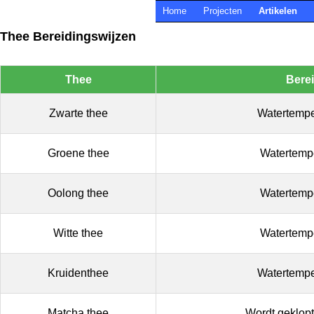
Home
Projecten
Artikelen
Thee Bereidingswijzen
Thee
Berei
Zwarte thee
Watertempe
Groene thee
Watertemp
Oolong thee
Watertemp
Witte thee
Watertemp
Kruidenthee
Watertempe
Matcha thee
Wordt geklopt,