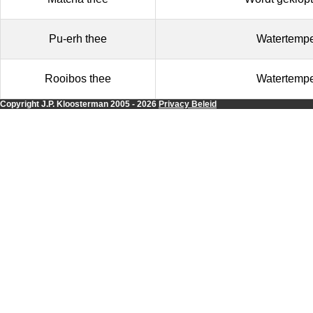
Pu-erh thee
Watertempe
Rooibos thee
Watertempe
Copyright J.P. Kloosterman 2005
- 2026
Privacy Beleid