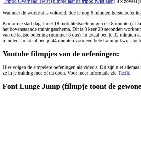
Tripod Overhead Twist (filmpje laat de tripod twist zien)
8 x zoveel j
Wanneer de workout is voltooid, doe je nog 6 minuten hersteloefening
Kortom je start dag 1 met 18 mobiliteitsoefeningen (=18 minuten). Da
het bovenstaande trainingsschema. Dit is 8 keer 20 seconden workout,
van de laatste oefening (nummer 8 dus). In totaal ben je 32 minuten aa
minuten. In totaal ben je 44 minuten voor een hele training kwijt. I
Youtube filmpjes van de oefeningen:
Hier volgen de simpelere oefeningen als video's. Dit zijn niet allemaal 
ze in je training mee of na doen. Voor meer informatie zie
Tacfit
.
Font Lunge Jump (filmpje toont de gewon