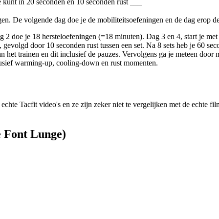
e kunt in 20 seconden en 10 seconden rust
___
en. De volgende dag doe je de mobiliteitsoefeningen en de dag erop de
g 2 doe je 18 hersteloefeningen (=18 minuten). Dag 3 en 4, start je m
 gevolgd door 10 seconden rust tussen een set. Na 8 sets heb je 60 sec
n het trainen en dit inclusief de pauzes. Vervolgens ga je meteen door 
nclusief warming-up, cooling-down en rust momenten.
echte Tacfit video's en ze zijn zeker niet te vergelijken met de echte fi
e Font Lunge)