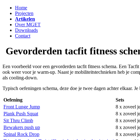
Home
Projecten
Artikelen
Over MGET
Downloads
Contact
Gevorderden tacfit fitness sch
Een voorbeeld voor een gevorderden tacfit fitness schema. Een Tacfit 
ook weer voor je warm-up. Naast je mobiliteitstechnieken heb je comp
als cooling-down.
Typisch oefeningen schema, deze doe je twee dagen achter elkaar. Je 
Oefening
Sets
Front Lunge Jump
8 x zoveel j
Plank Push Squat
8 x zoveel j
Sit Thru Climb
8 x zoveel j
Bewakers push up
8 x zoveel j
Spinal Rock Drop
8 x zoveel j