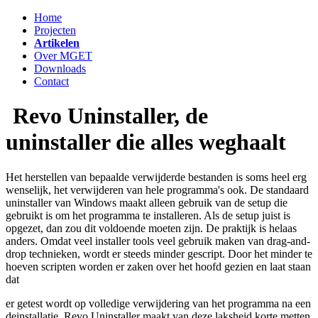
Home
Projecten
Artikelen
Over MGET
Downloads
Contact
Revo Uninstaller, de
uninstaller die alles weghaalt
Het herstellen van bepaalde verwijderde bestanden is soms heel erg
wenselijk, het verwijderen van hele programma's ook. De standaard
uninstaller van Windows maakt alleen gebruik van de setup die
gebruikt is om het programma te installeren. Als de setup juist is
opgezet, dan zou dit voldoende moeten zijn. De praktijk is helaas
anders. Omdat veel installer tools veel gebruik maken van drag-and-
drop technieken, wordt er steeds minder gescript. Door het minder te
hoeven scripten worden er zaken over het hoofd gezien en laat staan
dat
er getest wordt op volledige verwijdering van het programma na een
deinstallatie. Revo Uninstaller maakt van deze laksheid korte metten