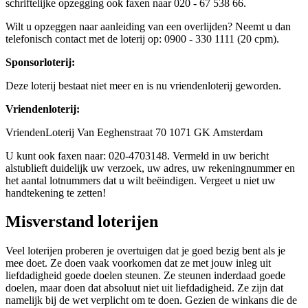
schriftelijke opzegging ook faxen naar 020 - 67 538 66.
Wilt u opzeggen naar aanleiding van een overlijden? Neemt u dan
telefonisch contact met de loterij op: 0900 - 330 1111 (20 cpm).
Sponsorloterij:
Deze loterij bestaat niet meer en is nu vriendenloterij geworden.
Vriendenloterij:
VriendenLoterij Van Eeghenstraat 70 1071 GK Amsterdam
U kunt ook faxen naar: 020-4703148. Vermeld in uw bericht
alstublieft duidelijk uw verzoek, uw adres, uw rekeningnummer en
het aantal lotnummers dat u wilt beëindigen. Vergeet u niet uw
handtekening te zetten!
Misverstand loterijen
Veel loterijen proberen je overtuigen dat je goed bezig bent als je
mee doet. Ze doen vaak voorkomen dat ze met jouw inleg uit
liefdadigheid goede doelen steunen. Ze steunen inderdaad goede
doelen, maar doen dat absoluut niet uit liefdadigheid. Ze zijn dat
namelijk bij de wet verplicht om te doen. Gezien de winkans die de