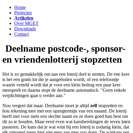
Home
Projecten
Artikelen
Over MGET
Downloads
Contact
Deelname postcode-, sponsor-
en vriendenlotterij stopzetten
Het is zo gemakkelijk om aan een loterij deel te nemen. De ene keer
is het een gratis lot die je aangeboden wordt, of een telefoontje
waarin verteld wordt dat je voor een klein bedrag een paar keer
meespeelt en daarna stopt de deelname automatisch. "Geen enkele
verplichtingen gaat u verder aan."
Nou vergeet dat maar. Deelname moet je altijd
zelf
stopzetten en
hou rekening mee met een opzegtermijn van een maand. De loterij
heeft niet voor niets een slechte naam en ze doen goed hun best om
dit zo te houden. Maar eerst even wat kansberekingen de reveu laten
passeren. De kans dat je wat wint bij een loterij is zodanig klein, dat
elk rationeel mens hier niet eens aan mee zou doen. De winkans per