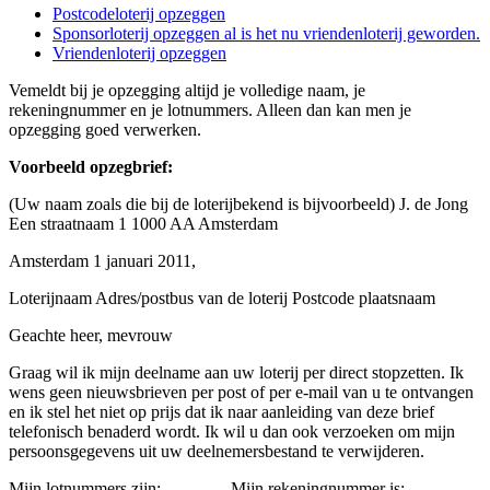
Postcodeloterij opzeggen
Sponsorloterij opzeggen al is het nu vriendenloterij geworden.
Vriendenloterij opzeggen
Vemeldt bij je opzegging altijd je volledige naam, je
rekeningnummer en je lotnummers. Alleen dan kan men je
opzegging goed verwerken.
Voorbeeld opzegbrief:
(Uw naam zoals die bij de loterijbekend is bijvoorbeeld) J. de Jong
Een straatnaam 1 1000 AA Amsterdam
Amsterdam 1 januari 2011,
Loterijnaam Adres/postbus van de loterij Postcode plaatsnaam
Geachte heer, mevrouw
Graag wil ik mijn deelname aan uw loterij per direct stopzetten. Ik
wens geen nieuwsbrieven per post of per e-mail van u te ontvangen
en ik stel het niet op prijs dat ik naar aanleiding van deze brief
telefonisch benaderd wordt. Ik wil u dan ook verzoeken om mijn
persoonsgegevens uit uw deelnemersbestand te verwijderen.
Mijn lotnummers zijn: ..., ..., ..., Mijn rekeningnummer is: ....