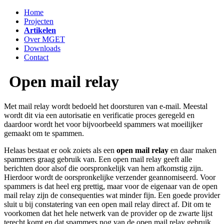
Home
Projecten
Artikelen
Over MGET
Downloads
Contact
Open mail relay
Met mail relay wordt bedoeld het doorsturen van e-mail. Meestal
wordt dit via een autorisatie en verificatie proces geregeld en
daardoor wordt het voor bijvoorbeeld spammers wat moeilijker
gemaakt om te spammen.
Helaas bestaat er ook zoiets als een
open mail relay
en daar maken
spammers graag gebruik van. Een open mail relay geeft alle
berichten door alsof die oorspronkelijk van hem afkomstig zijn.
Hierdoor wordt de oorspronkelijke verzender geannomiseerd. Voor
spammers is dat heel erg prettig, maar voor de eigenaar van de open
mail relay zijn de consequenties wat minder fijn. Een goede provider
sluit u bij constatering van een open mail relay direct af. Dit om te
voorkomen dat het hele netwerk van de provider op de zwarte lijst
terecht komt en dat spammers nog van de open mail relay gebruik