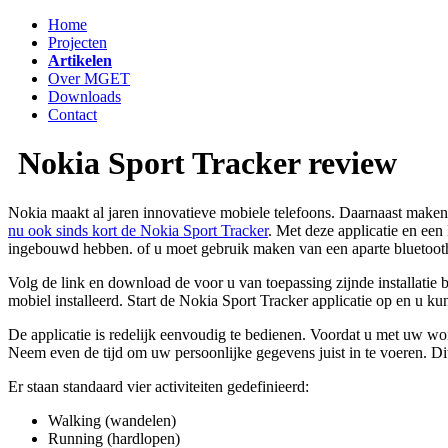
Home
Projecten
Artikelen
Over MGET
Downloads
Contact
Nokia Sport Tracker review
Nokia maakt al jaren innovatieve mobiele telefoons. Daarnaast maken 
nu ook sinds kort de
Nokia Sport Tracker
. Met deze applicatie en ee
ingebouwd hebben. of u moet gebruik maken van een aparte bluetooth 
Volg de link en download de voor u van toepassing zijnde installatie 
mobiel installeerd. Start de Nokia Sport Tracker applicatie op en u k
De applicatie is redelijk eenvoudig te bedienen. Voordat u met uw work
Neem even de tijd om uw persoonlijke gegevens juist in te voeren. Dit
Er staan standaard vier activiteiten gedefinieerd:
Walking (wandelen)
Running (hardlopen)