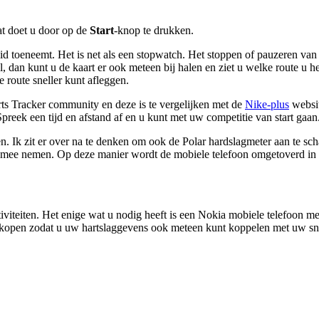
t doet u door op de
Start
-knop te drukken.
eid toeneemt. Het is net als een stopwatch. Het stoppen of pauzeren va
 dan kunt u de kaart er ook meteen bij halen en ziet u welke route u he
e route sneller kunt afleggen.
ts Tracker community en deze is te vergelijken met de
Nike-plus
websit
Spreek een tijd en afstand af en u kunt met uw competitie van start gaan
en. Ik zit er over na te denken om ook de
Polar hardslagmeter
aan te sch
mee nemen. Op deze manier wordt de mobiele telefoon omgetoverd in ee
viteiten. Het enige wat u nodig heeft is een Nokia mobiele telefoon m
j kopen zodat u uw hartslaggevens ook meteen kunt koppelen met uw snelh