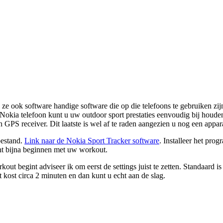
ze ook software handige software die op die telefoons te gebruiken zi
n Nokia telefoon kunt u uw outdoor sport prestaties eenvoudig bij houd
GPS receiver. Dit laatste is wel af te raden aangezien u nog een appa
bestand.
Link naar de Nokia Sport Tracker software
. Installeer het pr
unt bijna beginnen met uw workout.
out begint adviseer ik om eerst de settings juist te zetten. Standaard i
 kost circa 2 minuten en dan kunt u echt aan de slag.