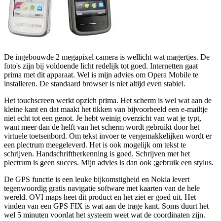
De ingebouwde 2 megapixel camera is wellicht wat magertjes. De
foto's zijn bij voldoende licht redelijk tot goed. Internetten gaat
prima met dit apparaat. Wel is mijn advies om Opera Mobile te
installeren. De standaard browser is niet altijd even stabiel.
Het touchscreen werkt opzich prima. Het scherm is wel wat aan de
kleine kant en dat maakt het tikken van bijvoorbeeld een e-mailtje
niet echt tot een genot. Je hebt weinig overzicht van wat je typt,
want meer dan de helft van het scherm wordt gebruikt door het
virtuele toetsenbord. Om tekst invoer te vergemakkelijken wordt er
een plectrum meegeleverd. Het is ook mogelijk om tekst te
schrijven. Handschriftherkenning is goed. Schrijven met het
plectrum is geen succes. Mijn advies is dan ook ;gebruik een stylus.
De GPS functie is een leuke bijkomstigheid en Nokia levert
tegenwoordig gratis navigatie software met kaarten van de hele
wereld. OVI maps heet dit product en het ziet er goed uit. Het
vinden van een GPS FIX is wat aan de trage kant. Soms duurt het
wel 5 minuten voordat het systeem weet wat de coordinaten zijn.