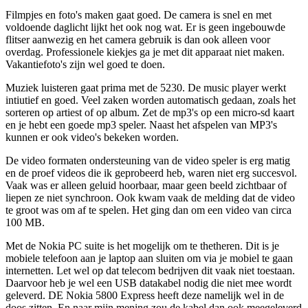
Filmpjes en foto's maken gaat goed. De camera is snel en met
voldoende daglicht lijkt het ook nog wat. Er is geen ingebouwde
flitser aanwezig en het camera gebruik is dan ook alleen voor
overdag. Professionele kiekjes ga je met dit apparaat niet maken.
Vakantiefoto's zijn wel goed te doen.
Muziek luisteren gaat prima met de 5230. De music player werkt
intiutief en goed. Veel zaken worden automatisch gedaan, zoals het
sorteren op artiest of op album. Zet de mp3's op een micro-sd kaart
en je hebt een goede mp3 speler. Naast het afspelen van MP3's
kunnen er ook video's bekeken worden.
De video formaten ondersteuning van de video speler is erg matig
en de proef videos die ik geprobeerd heb, waren niet erg succesvol.
Vaak was er alleen geluid hoorbaar, maar geen beeld zichtbaar of
liepen ze niet synchroon. Ook kwam vaak de melding dat de video
te groot was om af te spelen. Het ging dan om een video van circa
100 MB.
Met de Nokia PC suite is het mogelijk om te thetheren. Dit is je
mobiele telefoon aan je laptop aan sluiten om via je mobiel te gaan
internetten. Let wel op dat telecom bedrijven dit vaak niet toestaan.
Daarvoor heb je wel een USB datakabel nodig die niet mee wordt
geleverd. DE Nokia 5800 Express heeft deze namelijk wel in de
doos zitten. En naar mijn mening zou de kabel dan ook meegeleverd