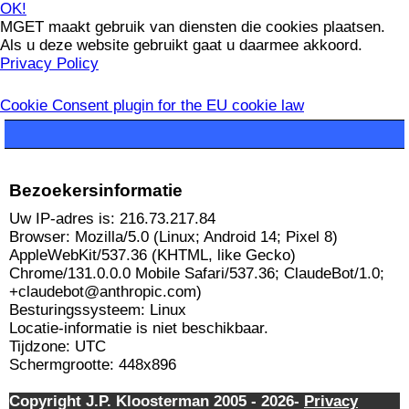
OK!
MGET maakt gebruik van diensten die cookies plaatsen.
Als u deze website gebruikt gaat u daarmee akkoord.
Privacy Policy
Cookie Consent plugin for the EU cookie law
Bezoekersinformatie
Uw IP-adres is: 216.73.217.84
Browser: Mozilla/5.0 (Linux; Android 14; Pixel 8)
AppleWebKit/537.36 (KHTML, like Gecko)
Chrome/131.0.0.0 Mobile Safari/537.36; ClaudeBot/1.0;
+claudebot@anthropic.com)
Besturingssysteem: Linux
Locatie-informatie is niet beschikbaar.
Tijdzone: UTC
Schermgrootte: 448x896
Copyright J.P. Kloosterman 2005
- 2026-
Privacy