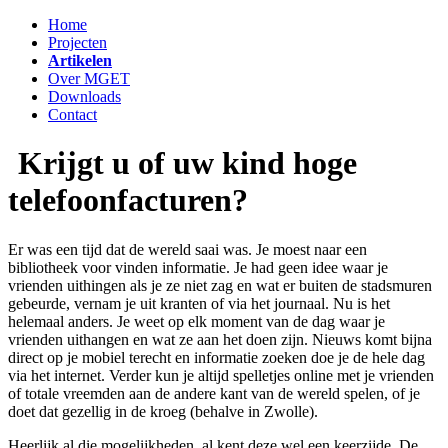
Home
Projecten
Artikelen
Over MGET
Downloads
Contact
Krijgt u of uw kind hoge
telefoonfacturen?
Er was een tijd dat de wereld saai was. Je moest naar een
bibliotheek voor vinden informatie. Je had geen idee waar je
vrienden uithingen als je ze niet zag en wat er buiten de stadsmuren
gebeurde, vernam je uit kranten of via het journaal. Nu is het
helemaal anders. Je weet op elk moment van de dag waar je
vrienden uithangen en wat ze aan het doen zijn. Nieuws komt bijna
direct op je mobiel terecht en informatie zoeken doe je de hele dag
via het internet. Verder kun je altijd spelletjes online met je vrienden
of totale vreemden aan de andere kant van de wereld spelen, of je
doet dat gezellig in de kroeg (behalve in Zwolle).
Heerlijk al die mogelijkheden, al kent deze wel een keerzijde. De