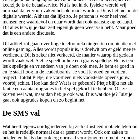
keerzijde is de betaalservice. Nu is het in de fysieke wereld vrij
normaal dat er voorr zaken betaald moet worden. Dit is het niet in de
digitale wereld. Althans dat lijkt zo. Je persona is voor heel veel
mensen erg waardevol en daar wordt dan ook naarstig op gejaagd.
Dit alles terwijl je daar zelf eigenlijk geen weet van hebt. Maar goed
dat is een andere discussie.
Dit artikel zal gaan over hoge telefoonrekeningen in combinatie met
online gaming. Alles wordt populair is, is doelwit om er geld mee te
verdienen. Dit is zeker niet verkeerd, de manier waarop dit gedaan
wordt vaak wel. Stel je speelt online een gratis spelletje. Het is een
leuk spelletje en vriendeen van je doen ook mee. Je bent er goed in
en je staat hoog in de leaderboards. Je voelt je goed en verdient
respect. Totdat Pietje, die voorheen niets voorstelde opeens jouw
voorbij schiet. Hoe kan dat? Wat is er gebeurd? Pietje blijkt net als
Jantje een aantal upgrades in het spel gekocht te hebben. Ok ze
kosten wel wat, maar dan heb je ook wat. Dus wat doe je? Juist je
gaat ook upgrades kopen en zo begint het.
De SMS val
Wat heeft tegenwoordig iedereen bij zich? Juist een mobiele telefoon
en het is redelijk normaal dat er gesmst wordt. Ook om zaken te
betalen en het is dan ook erg normaal voor jongeren omdat te doen.