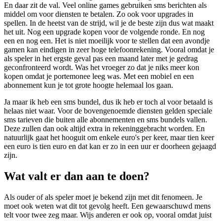
En daar zit de val. Veel online games gebruiken sms berichten als
middel om voor diensten te betalen. Zo ook voor upgrades in
spellen. In de heetst van de strijd, wil je de beste zijn dus wat maakt
het uit. Nog een upgrade kopen voor de volgende ronde. En nog
een en nog een. Het is niet moeilijk voor te stellen dat een avondje
gamen kan eindigen in zeer hoge telefoonrekening. Vooral omdat je
als speler in het ergste geval pas een maand later met je gedrag
geconfronteerd wordt. Was het vroeger zo dat je niks meer kon
kopen omdat je portemonee leeg was. Met een mobiel en een
abonnement kun je tot grote hoogte helemaal los gaan.
Ja maar ik heb een sms bundel, dus ik heb er toch al voor betaald is
helaas niet waar. Voor de bovengenoemde diensten gelden speciale
sms tarieven die buiten alle abonnementen en sms bundels vallen.
Deze zullen dan ook altijd extra in rekeninggebracht worden. En
natuurlijk gaat het hooguit om enkele euro's per keer, maar tien keer
een euro is tien euro en dat kan er zo in een uur er doorheen gejaagd
zijn.
Wat valt er dan aan te doen?
Als ouder of als speler moet je bekend zijn met dit fenomeen. Je
moet ook weten wat dit tot gevolg heeft. Een gewaarschuwd mens
telt voor twee zeg maar. Wijs anderen er ook op, vooral omdat juist