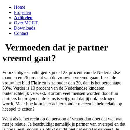
Home
Projecten
Artikelen
Over MGET
Downloads
Contact
Vermoeden dat je partner
vreemd gaat?
Voorzichtige schattingen zijn dat 23 procent van de Nederlandse
mannen en 26 procent van de vrouwen vreemd gaan. Leest de
vrouw het blad
Flair
en is ze ouder dan 30, dan is het percentage
50%. Verder is 10 procent van de Nederlandse kinderen
buitenechtelijk verwekt. Kortom veel mensen worden door hun
partners bedrogen en de kans is vrij groot dat jij ook bedrogen
wordt. Maar hoe kom je er achter zonder meteen je hele relatie op
het spel te zetten?
Want als je het recht op de persoon af vraagt dan doet dat wel wat
met je relatie. Je beschuldigt namelijk je partner van overspel en dat
is nogal wat, vooral als blijkt dat dit niet het geval is geweest. Je