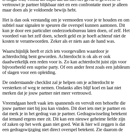
vertrouwt je partner blijkbaar niet en een confrontatie moet je alleen
maar doen als je voldoende bewijs hebt.
Het is dan ook verstandig om je vermoeden voor je te houden en om
subtiel naar signalen te speuren die overspel kunnen aantonen. Dit
kun je door een particulier onderzoeksbureau laten doen, of zelf. Het
voordeel van het zelf doen, scheelt geld en je hoeft achteraf niet de
kosten te verantwoorden. Zeker als er niets aan de hand was.
Waarschijnlijk heeft er zich iets voorgevallen waardoor je
achterdochtig bent geworden. Achterdocht is ok als er ook
daadwerkelijk een reden voor is. Zo kan achterdocht juist zijn voor
bijvoorbeeld een suprise party. Of een ander feest zoals een jubileum
of slagen voor een opleiding.
De onderstaande checklist zal je helpen om je achterdocht te
versterken of weg te nemen. Ondanks alles blijf koel en laat niet
merken dat je jouw partner niet meer vertrouwd.
Vreemdgaan heeft vaak iets spannends en vervult een behoefte die
jouw partner niet bij jou kan vinden. Dit doet iets met je partner en
dat merk je in het gedrag van je partner. Gedragswisseling betekent
dat iemand ergens mee zit. Dit kan een nieuwe geheime liefde zijn
of zaken op het werk gaan niet goed. Wat ik hier wil zeggen is dat
een gedragswijzging niet direct overspel betekent. Zie daarom de