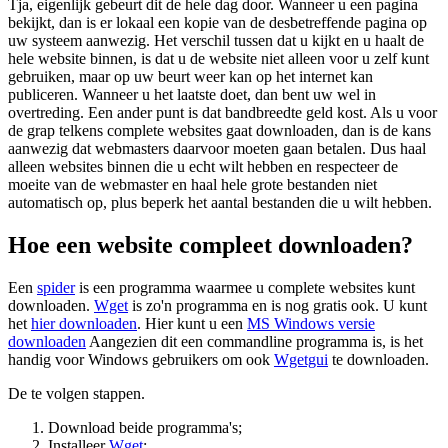
Tja, eigenlijk gebeurt dit de hele dag door. Wanneer u een pagina
bekijkt, dan is er lokaal een kopie van de desbetreffende pagina op
uw systeem aanwezig. Het verschil tussen dat u kijkt en u haalt de
hele website binnen, is dat u de website niet alleen voor u zelf kunt
gebruiken, maar op uw beurt weer kan op het internet kan
publiceren. Wanneer u het laatste doet, dan bent uw wel in
overtreding. Een ander punt is dat bandbreedte geld kost. Als u voor
de grap telkens complete websites gaat downloaden, dan is de kans
aanwezig dat webmasters daarvoor moeten gaan betalen. Dus haal
alleen websites binnen die u echt wilt hebben en respecteer de
moeite van de webmaster en haal hele grote bestanden niet
automatisch op, plus beperk het aantal bestanden die u wilt hebben.
Hoe een website compleet downloaden?
Een
spider
is een programma waarmee u complete websites kunt
downloaden.
Wget
is zo'n programma en is nog gratis ook. U kunt
het
hier downloaden
. Hier kunt u een
MS Windows versie
downloaden
Aangezien dit een commandline programma is, is het
handig voor Windows gebruikers om ook
Wgetgui
te downloaden.
De te volgen stappen.
Download beide programma's;
Installeer
Wget
;