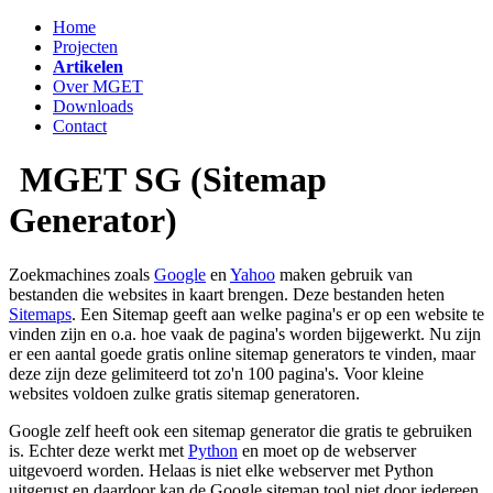
Home
Projecten
Artikelen
Over MGET
Downloads
Contact
MGET SG (Sitemap
Generator)
Zoekmachines zoals
Google
en
Yahoo
maken gebruik van
bestanden die websites in kaart brengen. Deze bestanden heten
Sitemaps
. Een Sitemap geeft aan welke pagina's er op een website te
vinden zijn en o.a. hoe vaak de pagina's worden bijgewerkt. Nu zijn
er een aantal goede gratis online sitemap generators te vinden, maar
deze zijn deze gelimiteerd tot zo'n 100 pagina's. Voor kleine
websites voldoen zulke gratis sitemap generatoren.
Google zelf heeft ook een sitemap generator die gratis te gebruiken
is. Echter deze werkt met
Python
en moet op de webserver
uitgevoerd worden. Helaas is niet elke webserver met Python
uitgerust en daardoor kan de Google sitemap tool niet door iedereen