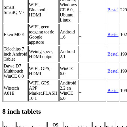
WIFI,
Windows
Smart
Bluetooth,
CE 6.0,
_
Bestel
229
SmartQ V7
HDMI
Ubuntu
Linux
WIFI, geen
toegang tot de
Android
Eken M001
_
Bestel
102
Google
1.6
appstore
Telechips 7
Weinig specs,
Android
inch Android
_
Bestel
199
HDMI output
2.1
Tablet
Dawa D7
WIFI, GPS,
WinCE
Multitouch
_
Bestel
199
HDMI
6.0
WinCE 6.0
WIFI, GPS,
Andfroid
Witstech
APP
2.2 en
_
Bestel
199
A81E
Market,FLASH
WinCE
10.1
6.0
8 inch tablets
OS