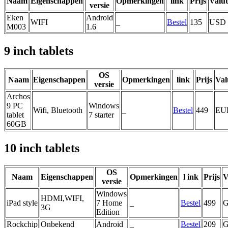
Naam
Eigenschappen
Opmerkingen
link
Prijs
Valu
versie
Eken
Android
WIFI
_
Bestel
135
USD
M003
1.6
9 inch tablets
OS
Naam
Eigenschappen
Opmerkingen
link
Prijs
Val
versie
Archos
9 PC
Windows
Wifi, Bluetooth
_
Bestel
449
EU
tablet
7 starter
60GB
10 inch tablets
OS
Naam
Eigenschappen
Opmerkingen
l ink
Prijs
V
versie
Windows
HDMI,WIFI,
iPad style
7 Home
_
Bestel
499
3G
Edition
Rockchip
Onbekend
Android
_
Bestel
209