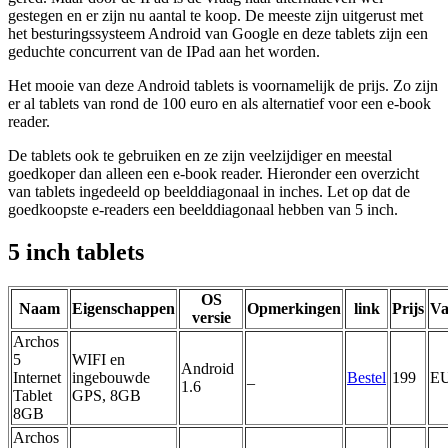
gestegen en er zijn nu aantal te koop. De meeste zijn uitgerust met
het besturingssysteem Android van Google en deze tablets zijn een
geduchte concurrent van de IPad aan het worden.
Het mooie van deze Android tablets is voornamelijk de prijs. Zo zijn
er al tablets van rond de 100 euro en als alternatief voor een e-book
reader.
De tablets ook te gebruiken en ze zijn veelzijdiger en meestal
goedkoper dan alleen een e-book reader. Hieronder een overzicht
van tablets ingedeeld op beelddiagonaal in inches. Let op dat de
goedkoopste e-readers een beelddiagonaal hebben van 5 inch.
5 inch tablets
OS
Naam
Eigenschappen
Opmerkingen
link
Prijs
Va
versie
Archos
5
WIFI en
Android
Internet
ingebouwde
_
Bestel
199
E
1.6
Tablet
GPS, 8GB
8GB
Archos