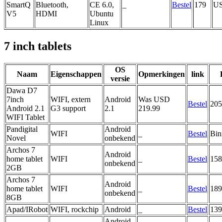
SmartQ
Bluetooth,
CE 6.0,
_
Bestel
179
U
V5
HDMI
Ubuntu
Linux
7 inch tablets
OS
Naam
Eigenschappen
Opmerkingen
link
versie
Dawa D7
7inch
WIFI, extern
Android
Was USD
Bestel
205
Android 2.1
G3 support
2.1
219.99
WIFI Tablet
Pandigital
Android
WIFI
_
Bestel
Bin
Novel
onbekend
Archos 7
Android
home tablet
WIFI
_
Bestel
158
onbekend
2GB
Archos 7
Android
home tablet
WIFI
_
Bestel
189
onbekend
8GB
Apad/IRobot
WIFI, rockchip
Android
_
Bestel
139
Android,