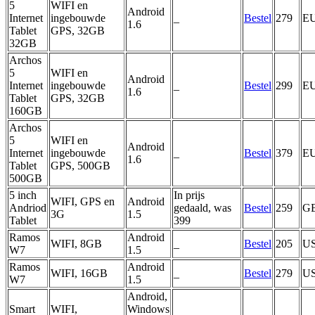
5
WIFI en
Android
Internet
ingebouwde
_
Bestel
279
E
1.6
Tablet
GPS, 32GB
32GB
Archos
5
WIFI en
Android
Internet
ingebouwde
_
Bestel
299
E
1.6
Tablet
GPS, 32GB
160GB
Archos
5
WIFI en
Android
Internet
ingebouwde
_
Bestel
379
E
1.6
Tablet
GPS, 500GB
500GB
5 inch
In prijs
WIFI, GPS en
Android
Andriod
gedaald, was
Bestel
259
G
3G
1.5
Tablet
399
Ramos
Android
WIFI, 8GB
_
Bestel
205
U
W7
1.5
Ramos
Android
WIFI, 16GB
_
Bestel
279
U
W7
1.5
Android,
Smart
WIFI,
Windows