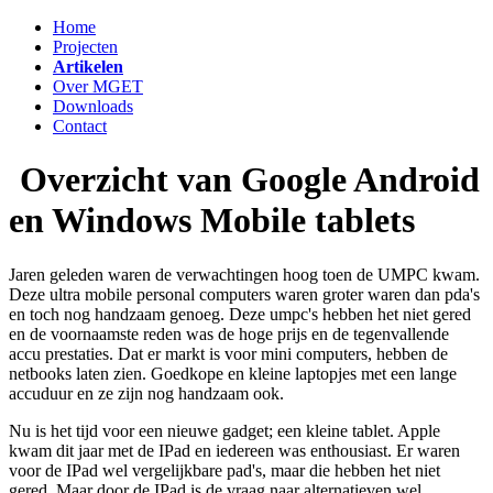
Home
Projecten
Artikelen
Over MGET
Downloads
Contact
Overzicht van Google Android
en Windows Mobile tablets
Jaren geleden waren de verwachtingen hoog toen de UMPC kwam.
Deze ultra mobile personal computers waren groter waren dan pda's
en toch nog handzaam genoeg. Deze umpc's hebben het niet gered
en de voornaamste reden was de hoge prijs en de tegenvallende
accu prestaties. Dat er markt is voor mini computers, hebben de
netbooks laten zien. Goedkope en kleine laptopjes met een lange
accuduur en ze zijn nog handzaam ook.
Nu is het tijd voor een nieuwe gadget; een kleine tablet. Apple
kwam dit jaar met de IPad en iedereen was enthousiast. Er waren
voor de IPad wel vergelijkbare pad's, maar die hebben het niet
gered. Maar door de IPad is de vraag naar alternatieven wel