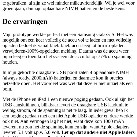
te gebruiken, al zijn ze wel minder milieuvriendelijk. Wil je wel voor
groen gaan, dan zijn oplaadbare NIMH batterijen de beste keus.
De ervaringen
Mijn prototype werkte perfect met een Samsung Galaxy S. Het was
mogelijk om een keer volledig de accu vol te laden en met volledig
opladen bedoel ik vanaf blieb-blieb-accu-leeg tot brrrrr-oplader-
verwijderen-100%-opgeladen melding. Daarna was de accu weer
bijna leeg en toen kon het systeem de accu tot op 77% op spanning
houden.
In mijn gekochte draagbare USB poort zaten 4 oplaadbare NIMH
(always ready, 2000mAh) batterijen en daarmee kon ik precies
hetzelfde doen. Het voordeel was wel dat deze er niet uitziet als een
bom.
Met de iPhone en iPad 1 een nieuwe poging gedaan. Ook al zijn het
USB aansluitingen, blijkbaar levert de draagbare USB laadunit te
weinig stroom, of de spanning is net te laag. In ieder geval heb ik
een poging gedaan met een niet Apple USB oplader en deze werkte
ook niet. Aan vermogen lag het niet, want deze kon 1000 mAh
leveren, nu zou het de spanning kunnen zijn, want Apple adapters
leveren 5.1 volt i.p.v. 5.0 volt.
Let op dat andere niet Apple laders