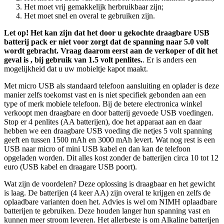
Het moet vrij gemakkelijk herbruikbaar zijn;
Het moet snel en overal te gebruiken zijn.
Let op! Het kan zijn dat het door u gekochte draagbare USB
batterij pack er niet voor zorgt dat de spanning naar 5.0 volt
wordt gebracht. Vraag daarom eerst aan de verkoper of dit het
geval is , bij gebruik van 1.5 volt penlites.
. Er is anders een
mogelijkheid dat u uw mobieltje kapot maakt.
Met micro USB als standaard telefoon aansluiting en oplader is deze
manier zelfs toekomst vast en is niet specifiek gebonden aan een
type of merk mobiele telefoon. Bij de betere electronica winkel
verkoopt men draagbare en door batterij gevoede USB voedingen.
Stop er 4 penlites (AA batterijen), doe het apparaat aan en daar
hebben we een draagbare USB voeding die netjes 5 volt spanning
geeft en tussen 1500 mAh en 3000 mAh levert. Wat nog rest is een
USB naar micro of mini USB kabel en dan kan de telefoon
opgeladen worden. Dit alles kost zonder de batterijen circa 10 tot 12
euro (USB kabel en draagare USB poort).
Wat zijn de voordelen? Deze oplossing is draagbaar en het gewicht
is laag. De batterijen (4 keer AA) zijn overal te krijgen en zelfs de
oplaadbare varianten doen het. Advies is wel om NIMH oplaadbare
batterijen te gebruiken. Deze houden langer hun spanning vast en
kunnen meer stroom leveren. Het allerbeste is om Alkaline batterijen