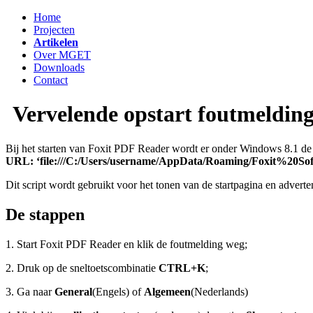
Home
Projecten
Artikelen
Over MGET
Downloads
Contact
Vervelende opstart foutmelding
Bij het starten van Foxit PDF Reader wordt er onder Windows 8.1 d
URL: ‘file:///C:/Users/username/AppData/Roaming/Foxit%20Softw
Dit script wordt gebruikt voor het tonen van de startpagina en adverten
De stappen
1. Start Foxit PDF Reader en klik de foutmelding weg;
2. Druk op de sneltoetscombinatie
CTRL+K
;
3. Ga naar
General
(Engels) of
Algemeen
(Nederlands)