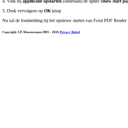
4. Vink bij
appllicatie opstarten
(onderaan) de opties
Show start pa
5. Druk vervolgens op
OK
knop
Nu zal de foutmelding bij het opnieuw starten van Foxit PDF Reader
Copyright J.P. Kloosterman 2005
- 2026
Privacy Beleid