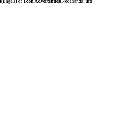
t
(Engels) of
Toon Advertenties
(Nederlands)
uit
!