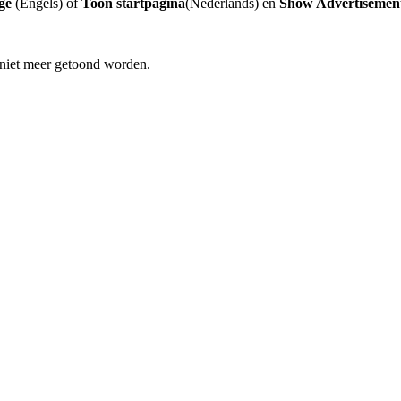
ge
(Engels) of
Toon startpagina
(Nederlands) en
Show Advertisemen
 niet meer getoond worden.