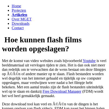
Home
Projecten
Artikelen
Over MGET
Downloads
Contact
Hoe kunnen flash films
worden opgeslagen?
Met de komst van video websites zoals bijvoorbeeld
Youtube
is veel
beeldmateriaal uit vervlogen tijden te zien. Het is dan ook niet meer
dan redelijk om te verwachten dat de wens bestaat om deze filmpjes
op Ã©Ã©n of andere manier op te slaan. Flash bestanden worden
wel degelijk van het internet gehaald en tijdelijk op uw computer
opgeslagen, maar verdwijnen weer nadat u het filmpje hebt
bekeken. Met een aantal truuks zijn de flash bestanden uiteindelijk
wel op te slaan en dankzij
Free Download Manager
(FDM) wordt
het wel heel gemakkelijk gemaakt.
Deze download tool kan veel en Ã©Ã©n van de dingen is het
kunnen opslaan van flash video's. FDM kan naast het binnen halen