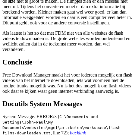
de
size
niet te groot te maken. De filmpjes zien er dan meestal niet
meer uit. Tijdens het converteren moet er dan extra informatie bij
berekend worden. Kleiner maken gaat wel weer goed, er kan dan
informatie weggelaten worden en daar is een computer veel beter in.
Dit punt geldt ook voor de andere conversie instellingen.
Als laatste is het zo dat met FDM niet van alle websites de flash
videos te downloaden is. De grote websites worden ondersteund en
wellicht zullen dat in de toekomst meer worden, dan wel
veranderen.
Conclusie
Free Download Manager maakt het voor iedereen mogelijk om flash
videos van het internet te downloaden, iets wat voorheen met de
nodige truuks mogelijk was. Nu is het dus mogelijk om flash videos
ook daar te kijken waar geen internet verbinding aanwezig is.
Docutils System Messages
System Message: ERROR/3 (
C:\Documents and
Settings\John-Paul\My
Documents\websites\mget\artikelen\workspace\flash-
, line 72);
backlink
films-downloaden.txt