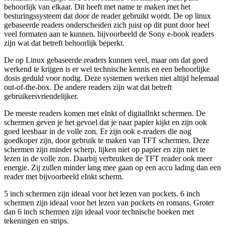
behoorlijk van elkaar. Dit heeft met name te maken met het
besturingssysteem dat door de reader gebruikt wordt. De op linux
gebaseerde readers onderscheiden zich juist op dit punt door heel
veel formaten aan te kunnen. bijvoorbeeld de Sony e-book readers
zijn wat dat betreft behoorlijk beperkt.
De op Linux gebaseerde readers kunnen veel, maar om dat goed
werkend te krijgen is er wel technische kennis en een behoorlijke
dosis geduld voor nodig. Deze systemen werken niet altijd helemaal
out-of-the-box. De andere readers zijn wat dat betreft
gebruikersvriendelijker.
De meeste readers komen met eInkt of digitalInkt schermen. De
schermen geven je het gevoel dat je naar papier kijkt en zijn ook
goed leesbaar in de volle zon. Er zijn ook e-readers die nog
goedkoper zijn, door gebruik te maken van TFT schermen. Deze
schermen zijn minder scherp, lijken niet op papier en zijn niet te
lezen in de volle zon. Daarbij verbruiken de TFT reader ook meer
energie. Zij zullen minder lang mee gaan op een accu lading dan een
reader met bijvoorbeeld eInkt scherm.
5 inch schermen zijn ideaal voor het lezen van pockets. 6 inch
schermen zijn ideaal voor het lezen van pockets en romans. Groter
dan 6 inch schermen zijn ideaal voor technische boeken met
tekeningen en strips.