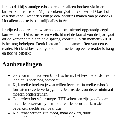
Let op dat bij sommige e-book readers alleen boeken via internet
binnen kunnen halen. Mijn voorkeur gaat uit van een SD kaart of
een datakabel, want dan kun je ook backups maken van je e-books.
Het allermooiste is natuurlijk alles in één.
Er zijn e-book readers waarmee ook het internet opgeraadpleegd
kan worden. Dit is nieuw en wellicht met de komst van de Ipad gaat
dit de komende tijd een hele sprong vooruit. Op dit moment (2010)
is het nog behelpen. Denk hieraan bij het aanschaffen van een e-
reader. Het kost best veel geld en internetten op een e-reader is traag
en nog te beperkt.
Aanbevelingen
Ga voor minimaal een 6 inch scherm, het leest beter dan een 5
inch en is toch nog compact;
Kijk welke boeken je zou willen lezen en in welke e-book
formaten deze te verkrijgen is. Je e-reader zou deze minimaal
moeten ondersteunen
Controleer het schermtype. TFT schermen zijn goedkoper,
maar de leeservaring is minder en de accuduur kan zich
beperken slechts een paar uur
Kleurenschermen zijn mooi, maar ook erg duur