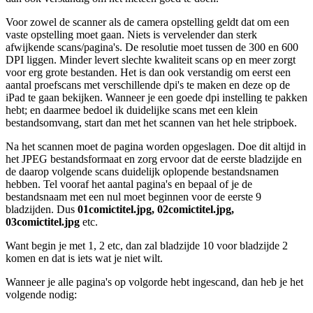
Voor zowel de scanner als de camera opstelling geldt dat om een
vaste opstelling moet gaan. Niets is vervelender dan sterk
afwijkende scans/pagina's. De resolutie moet tussen de 300 en 600
DPI liggen. Minder levert slechte kwaliteit scans op en meer zorgt
voor erg grote bestanden. Het is dan ook verstandig om eerst een
aantal proefscans met verschillende dpi's te maken en deze op de
iPad te gaan bekijken. Wanneer je een goede dpi instelling te pakken
hebt; en daarmee bedoel ik duidelijke scans met een klein
bestandsomvang, start dan met het scannen van het hele stripboek.
Na het scannen moet de pagina worden opgeslagen. Doe dit altijd in
het JPEG bestandsformaat en zorg ervoor dat de eerste bladzijde en
de daarop volgende scans duidelijk oplopende bestandsnamen
hebben. Tel vooraf het aantal pagina's en bepaal of je de
bestandsnaam met een nul moet beginnen voor de eerste 9
bladzijden. Dus
01comictitel.jpg, 02comictitel.jpg,
03comictitel.jpg
etc.
Want begin je met 1, 2 etc, dan zal bladzijde 10 voor bladzijde 2
komen en dat is iets wat je niet wilt.
Wanneer je alle pagina's op volgorde hebt ingescand, dan heb je het
volgende nodig: