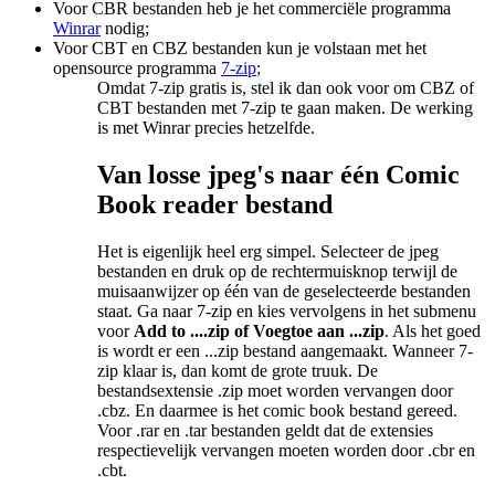
Voor CBR bestanden heb je het commerciële programma
Winrar
nodig;
Voor CBT en CBZ bestanden kun je volstaan met het
opensource programma
7-zip
;
Omdat 7-zip gratis is, stel ik dan ook voor om CBZ of
CBT bestanden met 7-zip te gaan maken. De werking
is met Winrar precies hetzelfde.
Van losse jpeg's naar één Comic
Book reader bestand
Het is eigenlijk heel erg simpel. Selecteer de jpeg
bestanden en druk op de rechtermuisknop terwijl de
muisaanwijzer op één van de geselecteerde bestanden
staat. Ga naar 7-zip en kies vervolgens in het submenu
voor
Add to ....zip of Voegtoe aan ...zip
. Als het goed
is wordt er een ...zip bestand aangemaakt. Wanneer 7-
zip klaar is, dan komt de grote truuk. De
bestandsextensie .zip moet worden vervangen door
.cbz. En daarmee is het comic book bestand gereed.
Voor .rar en .tar bestanden geldt dat de extensies
respectievelijk vervangen moeten worden door .cbr en
.cbt.