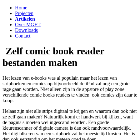
Home
Projecten
Artikelen
Over MGET
Downloads
Contact
Zelf comic book reader
bestanden maken
Het lezen van e-books was al populair, maar het lezen van
stripboeken en comics op bijvoorbeeld de iPad zal nog een grote
rage gaan worden. Niet alleen zijn in de appstore of play zone
verschillende comic books readers te vinden, ook comics zijn daar te
koop.
Helaas zijn niet alle strips digitaal te krijgen en waarom dan ook niet
ze zelf gaan maken? Natuurlijk komt er handwerk bij kijken, want
de pagina's moeten wel ingescand worden. Een goede
kleurenscanner of digitale camera is dan ook randvoorwaardelijk.
Het digitaliseren van een stripboek zal het meeste tijd kosten. Het is
dan ook verstandig om het meteen goed te doen.