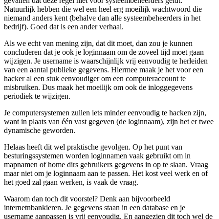
gevallen dat deze regel niet voor systeembeheerders geldt.
Natuurlijk hebben die wel een heel erg moeilijk wachtwoord die
niemand anders kent (behalve dan alle systeembeheerders in het
bedrijf). Goed dat is een ander verhaal.
Als we echt van mening zijn, dat dit moet, dan zou je kunnen
concluderen dat je ook je loginnaam om de zoveel tijd moet gaan
wijzigen. Je username is waarschijnlijk vrij eenvoudig te herleiden
van een aantal publieke gegevens. Hiermee maak je het voor een
hacker al een stuk eenvoudiger om een computeraccount te
misbruiken. Dus maak het moeilijk om ook de inloggegevens
periodiek te wijzigen.
Je computersystemen zullen iets minder eenvoudig te hacken zijn,
want in plaats van één vast gegeven (de loginnaam), zijn het er twee
dynamische geworden.
Helaas heeft dit wel praktische gevolgen. Op het punt van
besturingssystemen worden loginnamen vaak gebruikt om in
mapnamen of home dirs gebruikers gegevens in op te slaan. Vraag
maar niet om je loginnaam aan te passen. Het kost veel werk en of
het goed zal gaan werken, is vaak de vraag.
Waarom dan toch dit voorstel? Denk aan bijvoorbeeld
internetnbankieren. Je gegevens staan in een database en je
username aanpassen is vrij eenvoudig. En aangezien dit toch wel de