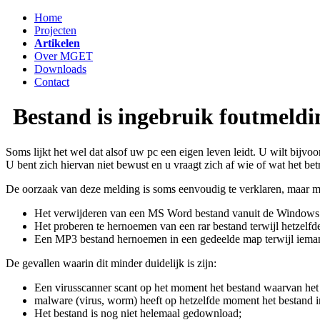
Home
Projecten
Artikelen
Over MGET
Downloads
Contact
Bestand is ingebruik foutmeldi
Soms lijkt het wel dat alsof uw pc een eigen leven leidt. U wilt bijv
U bent zich hiervan niet bewust en u vraagt zich af wie of wat het bet
De oorzaak van deze melding is soms eenvoudig te verklaren, maar mee
Het verwijderen van een MS Word bestand vanuit de Windows V
Het proberen te hernoemen van een rar bestand terwijl hetzelf
Een MP3 bestand hernoemen in een gedeelde map terwijl iemand
De gevallen waarin dit minder duidelijk is zijn:
Een virusscanner scant op het moment het bestand waarvan het 
malware (virus, worm) heeft op hetzelfde moment het bestand i
Het bestand is nog niet helemaal gedownload;