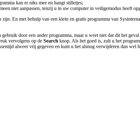
amma kan er niks mee en hangt stilletjes;
meen niet aanpassen, tenzij u in uw computer in veiligemodus heeft opg
u zijn. En met behulp van een klein en gratis programma van Sysintern
in gebruik door een ander programma, maar u weet niet dat dit het geval 
 Druk vervolgens op de
Search
knop. Als het goed is, zult u het program
ussentijd alweer vrij gegeven en kunt u het alsnog verwijderen dan wel