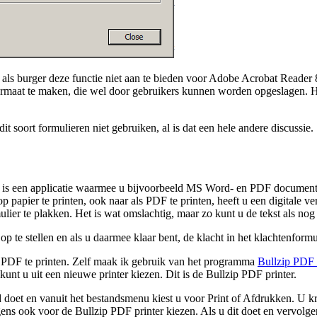
 u als burger deze functie niet aan te bieden voor Adobe Acrobat Reader
formaat te maken, die wel door gebruikers kunnen worden opgeslagen. H
t soort formulieren niet gebruiken, al is dat een hele andere discussie.
is een applicatie waarmee u bijvoorbeeld MS Word- en PDF documenten 
apier te printen, ook naar als PDF te printen, heeft u een digitale v
lier te plakken. Het is wat omslachtig, maar zo kunt u de tekst als no
te stellen en als u daarmee klaar bent, de klacht in het klachtenformul
als PDF te printen. Zelf maak ik gebruik van het programma
Bullzip PDF 
unt u uit een nieuwe printer kiezen. Dit is de Bullzip PDF printer.
 doet en vanuit het bestandsmenu kiest u voor Print of Afdrukken. U kr
lgens ook voor de Bullzip PDF printer kiezen. Als u dit doet en vervolg