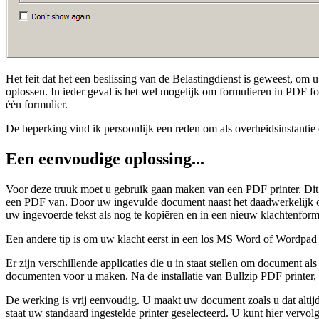
Het feit dat het een beslissing van de Belastingdienst is geweest, om
oplossen. In ieder geval is het wel mogelijk om formulieren in PDF 
één formulier.
De beperking vind ik persoonlijk een reden om als overheidsinstantie di
Een eenvoudige oplossing...
Voor deze truuk moet u gebruik gaan maken van een PDF printer. Dit 
een PDF van. Door uw ingevulde document naast het daadwerkelijk op p
uw ingevoerde tekst als nog te kopiëren en in een nieuw klachtenformu
Een andere tip is om uw klacht eerst in een los MS Word of Wordpad op 
Er zijn verschillende applicaties die u in staat stellen om document 
documenten voor u maken. Na de installatie van Bullzip PDF printer, k
De werking is vrij eenvoudig. U maakt uw document zoals u dat altijd
staat uw standaard ingestelde printer geselecteerd. U kunt hier vervo