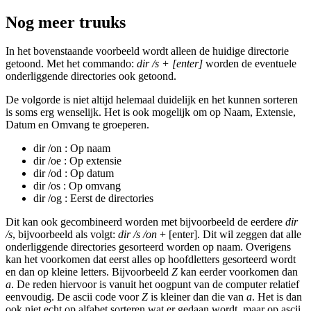
Nog meer truuks
In het bovenstaande voorbeeld wordt alleen de huidige directorie
getoond. Met het commando:
dir /s + [enter]
worden de eventuele
onderliggende directories ook getoond.
De volgorde is niet altijd helemaal duidelijk en het kunnen sorteren
is soms erg wenselijk. Het is ook mogelijk om op Naam, Extensie,
Datum en Omvang te groeperen.
dir /on : Op naam
dir /oe : Op extensie
dir /od : Op datum
dir /os : Op omvang
dir /og : Eerst de directories
Dit kan ook gecombineerd worden met bijvoorbeeld de eerdere
dir
/s
, bijvoorbeeld als volgt:
dir /s /on
+ [enter]. Dit wil zeggen dat alle
onderliggende directories gesorteerd worden op naam. Overigens
kan het voorkomen dat eerst alles op hoofdletters gesorteerd wordt
en dan op kleine letters. Bijvoorbeeld
Z
kan eerder voorkomen dan
a
. De reden hiervoor is vanuit het oogpunt van de computer relatief
eenvoudig. De ascii code voor
Z
is kleiner dan die van
a
. Het is dan
ook niet echt op alfabet sorteren wat er gedaan wordt, maar op ascii