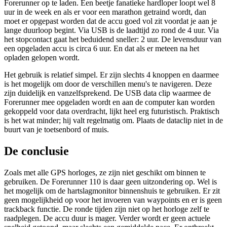
Forerunner op te laden. Een beetje fanatieke hardloper loopt wel 8
uur in de week en als er voor een marathon getraind wordt, dan
moet er opgepast worden dat de accu goed vol zit voordat je aan je
lange duurloop begint. Via USB is de laadtijd zo rond de 4 uur. Via
het stopcontact gaat het beduidend sneller: 2 uur. De levensduur van
een opgeladen accu is circa 6 uur. En dat als er meteen na het
opladen gelopen wordt.
Het gebruik is relatief simpel. Er zijn slechts 4 knoppen en daarmee
is het mogelijk om door de verschillen menu's te navigeren. Deze
zijn duidelijk en vanzelfsprekend. De USB data clip waarmee de
Forerunner mee opgeladen wordt en aan de computer kan worden
gekoppeld voor data overdracht, lijkt heel erg futuristisch. Praktisch
is het wat minder; hij valt regelmatig om. Plaats de dataclip niet in de
buurt van je toetsenbord of muis.
De conclusie
Zoals met alle GPS horloges, ze zijn niet geschikt om binnen te
gebruiken. De Forerunner 110 is daar geen uitzondering op. Wel is
het mogelijk om de hartslagmonitor binnenshuis te gebruiken. Er zit
geen mogelijkheid op voor het invoeren van waypoints en er is geen
trackback functie. De ronde tijden zijn niet op het horloge zelf te
raadplegen. De accu duur is mager. Verder wordt er geen actuele