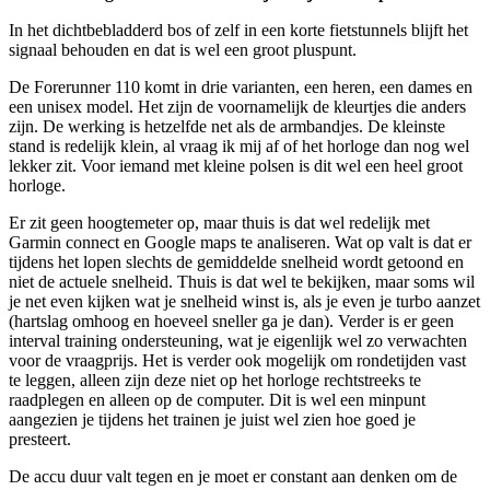
In het dichtbebladderd bos of zelf in een korte fietstunnels blijft het
signaal behouden en dat is wel een groot pluspunt.
De Forerunner 110 komt in drie varianten, een heren, een dames en
een unisex model. Het zijn de voornamelijk de kleurtjes die anders
zijn. De werking is hetzelfde net als de armbandjes. De kleinste
stand is redelijk klein, al vraag ik mij af of het horloge dan nog wel
lekker zit. Voor iemand met kleine polsen is dit wel een heel groot
horloge.
Er zit geen hoogtemeter op, maar thuis is dat wel redelijk met
Garmin connect en Google maps te analiseren. Wat op valt is dat er
tijdens het lopen slechts de gemiddelde snelheid wordt getoond en
niet de actuele snelheid. Thuis is dat wel te bekijken, maar soms wil
je net even kijken wat je snelheid winst is, als je even je turbo aanzet
(hartslag omhoog en hoeveel sneller ga je dan). Verder is er geen
interval training ondersteuning, wat je eigenlijk wel zo verwachten
voor de vraagprijs. Het is verder ook mogelijk om rondetijden vast
te leggen, alleen zijn deze niet op het horloge rechtstreeks te
raadplegen en alleen op de computer. Dit is wel een minpunt
aangezien je tijdens het trainen je juist wel zien hoe goed je
presteert.
De accu duur valt tegen en je moet er constant aan denken om de